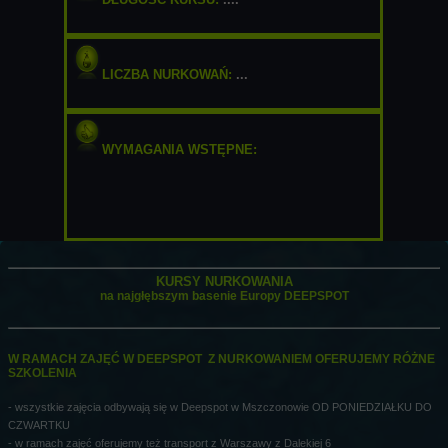
LICZBA NURKOWAŃ:
...
WYMAGANIA WSTĘPNE:
od 10 lat
dobry stan zdrowia
KURSY NURKOWANIA
na najgłębszym basenie Europy DEEPSPOT
W RAMACH ZAJĘĆ W DEEPSPOT Z NURKOWANIEM OFERUJEMY RÓŻNE
SZKOLENIA
- wszystkie zajęcia odbywają się w Deepspot w Mszczonowie OD PONIEDZIAŁKU DO
CZWARTKU
- w ramach zajęć oferujemy też transport z Warszawy z Dalekiej 6