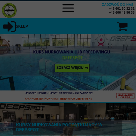
ZADZWOŃ DO NAS
:
+48 601 30 32 31
+48 606 49 96 38
SKLEP
JESZCZE NIE NURKUJESZ? NAPISZ DO NAS I ZAPISZ SIĘ
!
>>>> KURS NURKOWANIA I FREEDIVINGU DEEPSPOT
<<
KURSY NURKOWANIA POCZĄTKUJĄCY W
DEEPSPOT