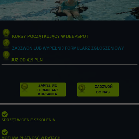
KURSY POCZĄTKUJĄCY W DEEPSPOT
ZADZWOŃ LUB WYPEŁNIJ FORMULARZ ZGŁOSZENIOWY
JUŻ OD 419 PLN
ZAPISZ SIĘ
ZADZWOŃ
FORMULARZ
DO NAS
KURSANTA
SPRZĘT W CENIE SZKOLENIA
MOŻLIWA PŁATNOŚĆ W RATACH