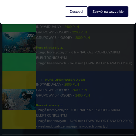
- zajęć basenowych - 6x60 min ( DWA DNI OD RANA DO 20:00)
Dostosuj
Zezwól na wszystkie
KURS SCUBA DIVER
INDYWIDUALNY -
2400 PLN
GRUPOWY 2 OSOBY -
2200 PLN
GRUPOWY 3-4 OSOBY -
2000 PLN
Kurs składa się z:
- zajęć teoretycznych - 6 h + NAUKA Z PODRĘCZNIKIM
ELEKTRONICZNYM
- zajęć basenowych - 6x60 min ( DWA DNI OD RANA DO 20:00)
KURS OPEN WATER DIVER
INDYWIDUALNY -
2800 PLN
GRUPOWY 2 OSOBY -
2600 PLN
GRUPOWY 3-4 OSOBY -
2400 PLN
Kurs składa się z:
- zajęć teoretycznych - 6 h + NAUKA Z PODRĘCZNIKIM
ELEKTRONICZNYM
- zajęć basenowych - 6x60 min ( DWA DNI OD RANA DO 20:00)
- weekendu zaliczeniowego na wodach otwartych