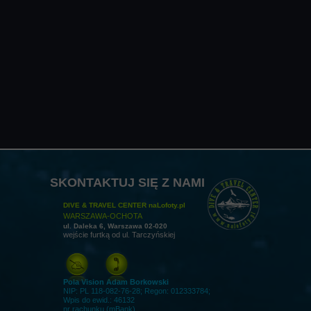
2. SKONTAKTUJ SIĘ Z NAMI
SZKOLENIA REALIZOWANE W DEEPSPOT - ZMIANA TERMINU
1-14 DNI PRZED SZKOLENIEM -
150 pln/ZAJĘCIA /OSOBA
Adam, mail:
@
napisz do nas,
lub zadzwoń
+48
606 499 638
W DNIU SZKOLENIA -
250 pln/ZAJĘCIA/OSOBA
SKONTAKTUJ SIĘ Z NAMI
DIVE & TRAVEL CENTER naLofoty.pl
WARSZAWA-OCHOTA
ul. Daleka 6, Warszawa 02-020
wejście furtką od ul. Tarczyńskiej
Pola Vision Adam Borkowski
NIP: PL 118-082-76-28; Regon: 012333784;
Wpis do ewid.: 46132
nr rachunku (mBank)