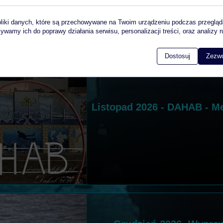
pliki danych, które są przechowywane na Twoim urządzeniu podczas przegląd
ywamy ich do poprawy działania serwisu, personalizacji treści, oraz analizy r
Dostosuj
Zezwó
Listopad 2026 - DAHAB - Me