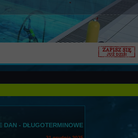
Turystyka nurkowa świat
E DAN - DŁUGOTERMINOWE
31 grudnia 2025