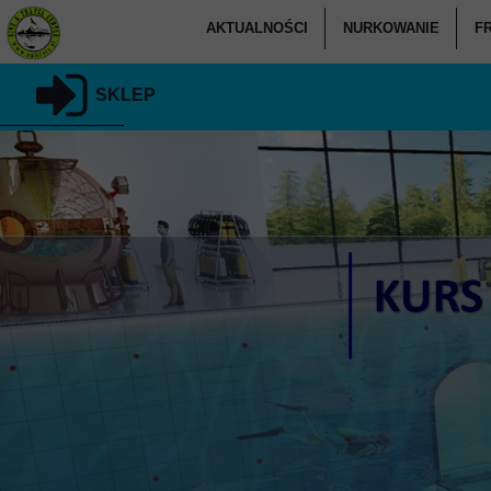
AKTUALNOŚCI
NURKOWANIE
F
KALENDARZ
KURSY NURKOW
SKLEP
CO U NAS SŁYCHAĆ
KURSY NURKOW
KU
PODARUJ NURKOWANIE
KURSY SPECJALIZAC
RELACJE
KURSY NURK
KLUB NALOFOTY.PL
KURSY NU
KURSY DLA KANDYD
NURKOWAN