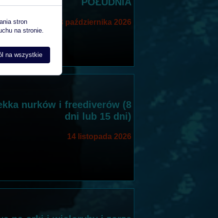
POŁUDNIA
ania stron
03 października 2026
uchu na stronie.
l na wszystkie
kka nurków i freediverów (8
dni lub 15 dni)
14 listopada 2026