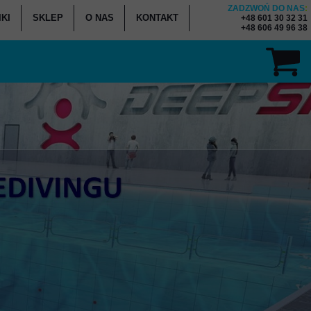
ZADZWOŃ DO NAS
:
KI
SKLEP
O NAS
KONTAKT
+48 601 30 32 31
+48 606 49 96 38
ENNIK KURSÓW
K - WYPOŻYCZALNIA
K - SERWIS SPRZĘTU