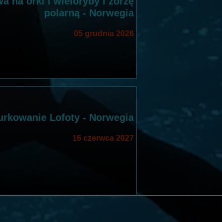
 na orki i wieloryby i zorzę
polarną - Norwegia
05 grudnia 2026
rkowanie Lofoty - Norwegia
16 czerwca 2027