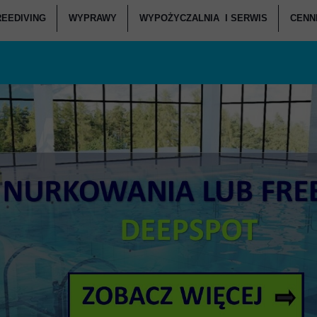
REEDIVING
WYPRAWY
WYPOŻYCZALNIA I SERWIS
CENNI
ANIA POCZĄTKUJĄCY
KURSY FREEDIVINGU
WEEKENDOWE NURKOWANIA
SERWIS SPRZĘTU - CENNIK
C
ANIA ZAAWANSOWANI
RSY FREEDIVINGU W DEEPSPOT
WYPRAWY NURKOWE
WYPOŻYCZANIA - CENNIK
CENNI
ZAPISZ SIĘ NA WYJAZD
JI NURKOWYCH I WARSZTATY
BASENY FREEDIVINGOWE
CENNI
OWANIA DEEPSPOT
SPRZĘT FREEDIVINGOWY
RKOWANIA DZIECI
ATÓW SŁUŻB MUNDUROWYCH
IE W DEEPSPOT