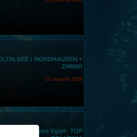
ISELTALSEE i NORDHAUSEN +
ZIMNIK
12 sierpnia 2026
- Safari nurkowe Egipt- TOP