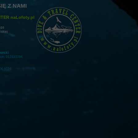
IĘ Z NAMI
TER naLofoty.pl
020
ńskiej
owski
gon: 012333784;
06 9194