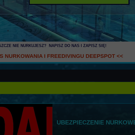
SZCZE NIE NURKUJESZ? NAPISZ DO NAS I ZAPISZ SIĘ
!
S NURKOWANIA I FREEDIVINGU DEEPSPOT
<<
UBEZPIECZENIE NURKOW