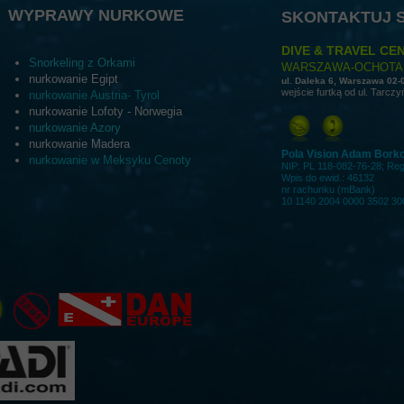
WYPRAWY NURKOWE
SKONTAKTUJ S
DIVE & TRAVEL CEN
Snorkeling z Orkami
WARSZAWA-OCHOTA
nurkowanie Egipt
ul. Daleka 6, Warszawa 02-
wejście furtką od ul. Tarczy
nurkowanie Austria- Tyrol
nurkowanie Lofoty - Norwegia
nurkowanie Azory
nurkowanie Madera
Pola Vision Adam Bork
nurkowanie w Meksyku Cenoty
NIP: PL 118-082-76-28; Re
Wpis do ewid.: 46132
nr rachunku (mBank)
10 1140 2004 0000 3502 30