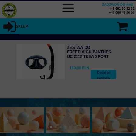
ZADZWOŃ DO NAS
:
+48 601 30 32 31
+48 606 49 96 38
SKLEP
ZESTAW DO
FREEDIVIGU PANTHES
UC-2112 TUSA SPORT
169,00 PLN
Dodaj do
koszyka