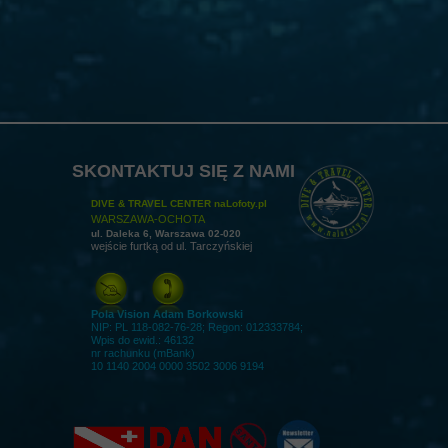
SKONTAKTUJ SIĘ Z NAMI
DIVE & TRAVEL CENTER naLofoty.pl
WARSZAWA-OCHOTA
ul. Daleka 6, Warszawa 02-020
wejście furtką od ul. Tarczyńskiej
Pola Vision Adam Borkowski
NIP: PL 118-082-76-28; Regon: 012333784;
Wpis do ewid.: 46132
nr rachunku (mBank)
10 1140 2004 0000 3502 3006 9194