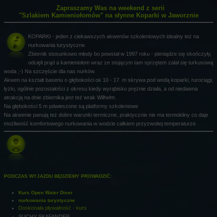
Zapraszamy Was na weekend z serii
"Szlakiem Kamieniołomów" na słynne Koparki w Jaworznie
KOPARKI - jeden z ciekawszych akwenów szkoleniowych idealny też na
nurkowania turystyczne.
Zbiornik stosunkowo młody bo powstał w 1997 roku - pieniądze się skończyły,
odcięli prąd a kamieniołom wraz ze stojącym tam sprzętem zalał się turkusową
woda ;-) Na szczęście dla nas nurków.
Akwen na kształt basenu o głębokości ok 10 - 17 m skrywa pod wodą koparki, rurociągi,
łyżki, ogólnie pozostałości z okresu kiedy wyrąbisko prężnie działa, a od niedawna
atrakcją na dnie zbiornika jest też wrak Wilhelm.
Na głębokości 5 m pdwieszone są platformy szkoleniowe
Na akwenie panują też dobre warunki termiczne, praktycznie nie ma termokliny co daje
możliwość komfortowego nurkowania w wodzie całkiem przyzwoitej temperaturze.
PODCZAS WYJAZDU BĘDZIEMY PROWADZIĆ:
Kurs Open Water Diver
nurkowania turystyczne
Doskonała pływalność - kurs
SUCHY SKAFANDER