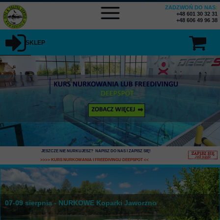
ZADZWOŃ DO NAS
:
+48 601 30 32 31
+48 606 49 96 38
SKLEP
JESZCZE NIE NURKUJESZ? NAPISZ DO NAS I ZAPISZ SIĘ
!
>>>> KURS NURKOWANIA I FREEDIVINGU DEEPSPOT
<<
07-09 sierpnia - NURKOWE Koparki Jaworzno