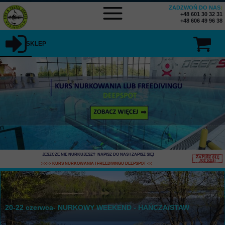
ZADZWOŃ DO NAS
:
+48 601 30 32 31
+48 606 49 96 38
SKLEP
JESZCZE NIE NURKUJESZ? NAPISZ DO NAS I ZAPISZ SIĘ
!
>>>> KURS NURKOWANIA I FREEDIVINGU DEEPSPOT
<<
20-22 czerwca- NURKOWY WEEKEND - HAŃCZA/STAW