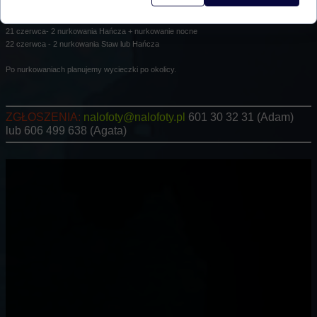
PLAN
20 czerwca - przyjazd na miejsce integracja przy kolacji
21 czerwca- 2 nurkowania Hańcza + nurkowanie nocne
22 czerwca - 2 nurkowania Staw lub Hańcza
Po nurkowaniach planujemy wycieczki po okolicy.
ZGŁOSZENIA:
nalofoty@nalofoty.pl
601 30 32 31 (Adam)
lub 606 499 638 (Agata)