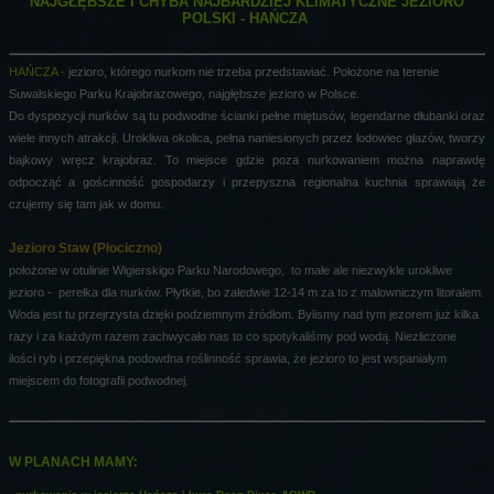
NAJGŁĘBSZE I CHYBA NAJBARDZIEJ KLIMATYCZNE JEZIORO
POLSKI - HAŃCZA
HAŃCZA -
jezioro, którego nurkom nie trzeba przedstawiać. Położone na terenie
Suwalskiego Parku Krajobrazowego, najgłębsze jezioro w Polsce.
Do dyspozycji nurków są tu podwodne ścianki pełne miętusów, legendarne dłubanki oraz
wiele innych atrakcji. Urokliwa okolica, pełna naniesionych przez lodowiec głazów, tworzy
bajkowy wręcz krajobraz. To miejsce gdzie poza nurkowaniem można naprawdę
odpocząć a gościnność gospodarzy i przepyszna regionalna kuchnia sprawiają że
czujemy się tam jak w domu.
Jezioro Staw (Płociczno)
położone w otulinie Wigierskigo Parku Narodowego, to małe ale niezwykle urokliwe
jezioro - perełka dla nurków. Płytkie, bo zaledwie 12-14 m za to z malowniczym litoralem.
Woda jest tu przejrzysta dzięki podziemnym źródłom. Bylismy nad tym jezorem już kilka
razy i za każdym razem zachwycało nas to co spotykaliśmy pod wodą. Niezliczone
ilości ryb i przepiękna podowdna roślinność sprawia, że jezioro to jest wspaniałym
miejscem do fotografii podwodnej.
W PLANACH MAMY: