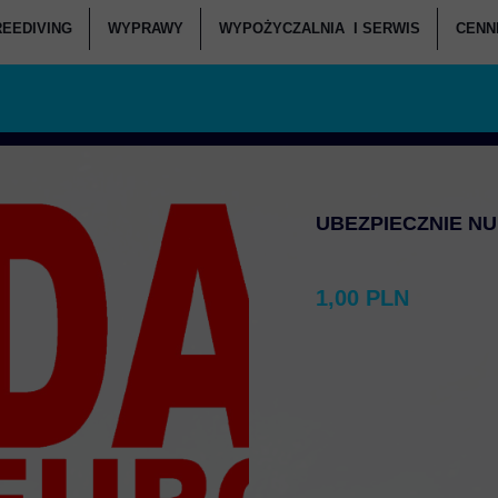
REEDIVING
WYPRAWY
WYPOŻYCZALNIA I SERWIS
CENNI
ANIA POCZĄTKUJĄCY
KURSY FREEDIVINGU
WEEKENDOWE NURKOWANIA
SERWIS SPRZĘTU - CENNIK
C
ANIA ZAAWANSOWANI
RSY FREEDIVINGU W DEEPSPOT
WYPRAWY NURKOWE
WYPOŻYCZANIA - CENNIK
CENNI
JI NURKOWYCH I WARSZTATY
BASENY FREEDIVINGOWE
ZAPISZ SIĘ NA WYJAZD
CENNI
OWANIA DEEPSPOT
SPRZĘT FREEDIVINGOWY
UBEZPIECZNIE N
RKOWANIA DZIECI
ATÓW SŁUŻB MUNDUROWYCH
1,00 PLN
IE W DEEPSPOT