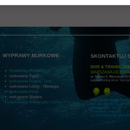
nstrukcje konserwacji/użytkowania, wymiary i waga, kraj pochodzenia, warunki
ntualne certyfikaty lub nagrody. Dzięki tym danym klienci otrzymują komplet
WYPRAWY NURKOWE
SKONTAKTUJ S
DIVE & TRAVEL CEN
Snorkeling z Orkami
WARSZAWA-OCHOTA
nurkowanie Egipt
ul. Daleka 6, Warszawa 02-
wejście furtką od ul. Tarczy
nurkowanie Austria- Tyrol
nurkowanie Lofoty - Norwegia
nurkowanie Azory
nurkowanie Madera
Pola Vision Adam Bork
nurkowanie w Meksyku Cenoty
NIP: PL 118-082-76-28; Re
Wpis do ewid.: 46132
nr rachunku (mBank)
10 1140 2004 0000 3502 30