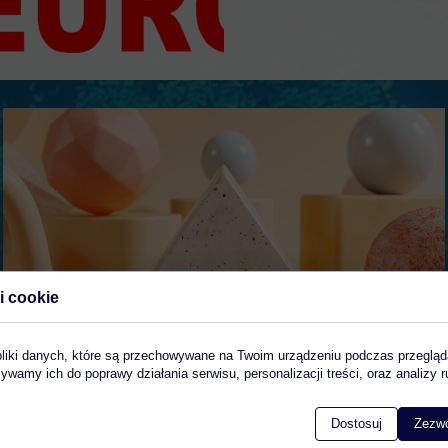
i cookie
pliki danych, które są przechowywane na Twoim urządzeniu podczas przegląd
ywamy ich do poprawy działania serwisu, personalizacji treści, oraz analizy r
Dostosuj
Zezwó