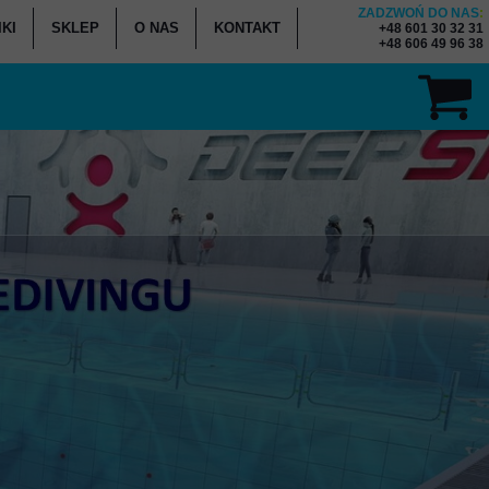
ZADZWOŃ DO NAS
:
KI
SKLEP
O NAS
KONTAKT
+48 601 30 32 31
+48 606 49 96 38
ENNIK KURSÓW
K - WYPOŻYCZALNIA
K - SERWIS SPRZĘTU