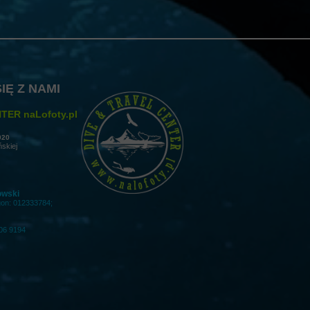
IĘ Z NAMI
TER naLofoty.pl
020
ńskiej
owski
gon: 012333784;
06 9194