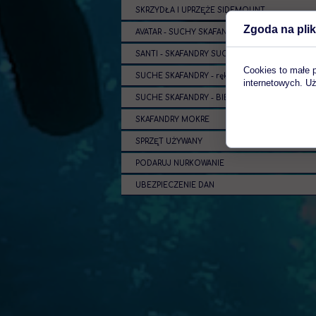
SKRZYDŁA I UPRZĘŻE SIDEMOUNT
Zgoda na plik
AVATAR - SUCHY SKAFANDER I OCIEPLACZ
SANTI - SKAFANDRY SUCHE I OCIEPLACZE
Cookies to małe 
SUCHE SKAFANDRY - rękawice, pierścienie
internetowych. Uż
SUCHE SKAFANDRY - BIELIZNA
SKAFANDRY MOKRE
SPRZĘT UŻYWANY
PODARUJ NURKOWANIE
UBEZPIECZENIE DAN