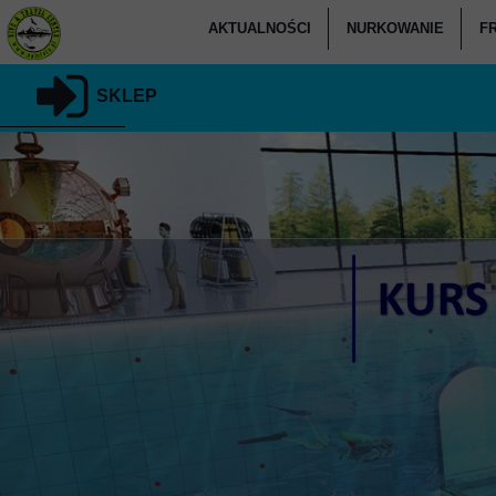
AKTUALNOŚCI
NURKOWANIE
F
KALENDARZ
KURSY NURKOW
SKLEP
CO U NAS SŁYCHAĆ
KURSY NURKOW
KU
PODARUJ NURKOWANIE
KURSY SPECJALIZAC
RELACJE
KURSY NURK
KLUB NALOFOTY.PL
KURSY NU
KURSY DLA KANDYD
NURKOWAN