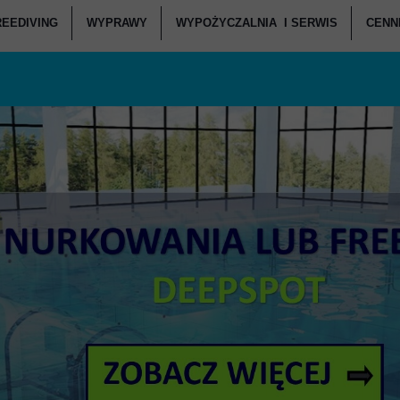
REEDIVING
WYPRAWY
WYPOŻYCZALNIA I SERWIS
CENNI
ANIA POCZĄTKUJĄCY
KURSY FREEDIVINGU
WEEKENDOWE NURKOWANIA
SERWIS SPRZĘTU - CENNIK
C
ANIA ZAAWANSOWANI
RSY FREEDIVINGU W DEEPSPOT
WYPRAWY NURKOWE
WYPOŻYCZANIA - CENNIK
CENNI
JI NURKOWYCH I WARSZTATY
BASENY FREEDIVINGOWE
ZAPISZ SIĘ NA WYJAZD
CENNI
OWANIA DEEPSPOT
SPRZĘT FREEDIVINGOWY
RKOWANIA DZIECI
ATÓW SŁUŻB MUNDUROWYCH
IE W DEEPSPOT