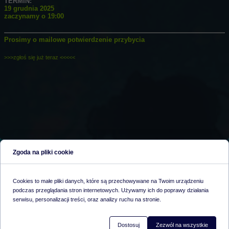
TERMIN:
19 grudnia 2025
zaczynamy o 19:00
Prosimy o mailowe potwierdzenie przybycia
>>>zgłoś się już teraz <<<<<
Zgoda na pliki cookie
CENA NIE
JAK SIĘ
CENA
CENA ZAWIERA
ZAWIERA
ZAPISAĆ
Cookies to małe pliki danych, które są przechowywane na Twoim urządzeniu
podczas przeglądania stron internetowych. Używamy ich do poprawy działania
serwisu, personalizacji treści, oraz analizy ruchu na stronie.
JAK ZAPISAĆ SIĘ na TRENING
ZGŁOSZNIA PRZYJMUJEMY TYLKO DO 1 GRUDNIA - LICZBA MIEJSC
Dostosuj
Zezwól na wszystkie
OGRANICZONA