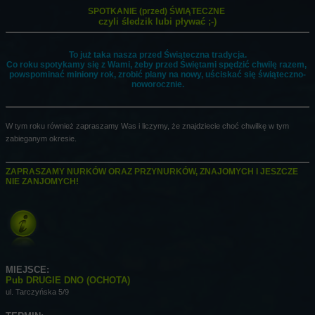
SPOTKANIE (przed) ŚWIĄTECZNE
czyli śledzik lubi pływać ;-)
To już taka nasza przed Świąteczna tradycja.
Co roku spotykamy się z Wami, żeby przed Świętami spędzić chwilę razem,
powspominać miniony rok, zrobić plany na nowy, uściskać się świąteczno-
noworocznie.
W tym roku również zapraszamy Was i liczymy, że znajdziecie choć chwilkę w tym
zabieganym okresie.
ZAPRASZAMY NURKÓW ORAZ PRZYNURKÓW, ZNAJOMYCH I JESZCZE
NIE ZANJOMYCH!
MIEJSCE:
Pub DRUGIE DNO (OCHOTA)
ul. Tarczyńska 5/9