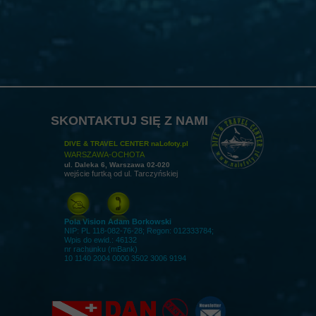
SKONTAKTUJ SIĘ Z NAMI
DIVE & TRAVEL CENTER naLofoty.pl
WARSZAWA-OCHOTA
ul. Daleka 6, Warszawa 02-020
wejście furtką od ul. Tarczyńskiej
Pola Vision Adam Borkowski
NIP: PL 118-082-76-28; Regon: 012333784;
Wpis do ewid.: 46132
nr rachunku (mBank)
10 1140 2004 0000 3502 3006 9194