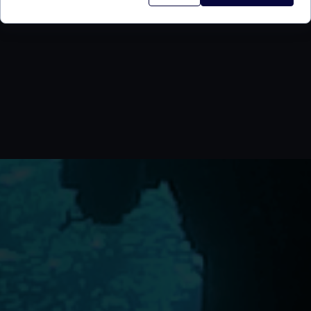
dla potwierdzenia zgłoszenia konieczna będzie wpłata .
SKONTAKTUJ SIĘ Z NAMI - WYŚLIJ ZGŁOSZENIE MAILEM LUB PRZEZ STRONĘ
A.BORKOWSKI@nalofoty.pl
LUB ZGŁOS SIĘ PRZEZ STRONĘ
>>>>WYPEŁNIJ FORMULARZ <<<<<