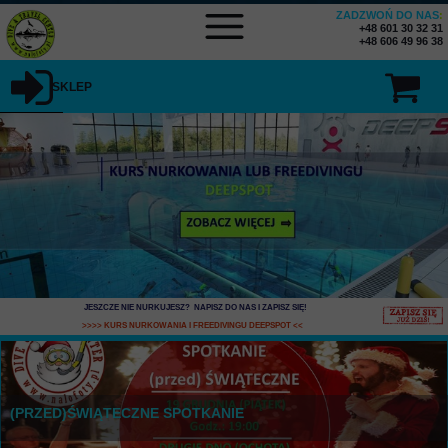
ZADZWOŃ DO NAS
:
+48 601 30 32 31
+48 606 49 96 38
SKLEP
JESZCZE NIE NURKUJESZ? NAPISZ DO NAS I ZAPISZ SIĘ
!
>>>> KURS NURKOWANIA I FREEDIVINGU DEEPSPOT
<<
(PRZED)ŚWIĄTECZNE SPOTKANIE