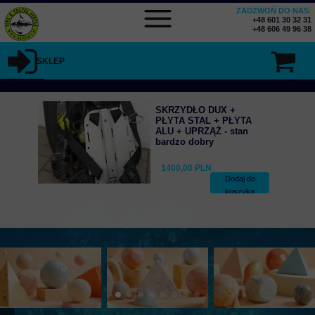
ZADZWOŃ DO NAS
:
+48 601 30 32 31
+48 606 49 96 38
SKLEP
SKRZYDŁO DUX +
PŁYTA STAL + PŁYTA
ALU + UPRZĄŻ - stan
bardzo dobry
1400,00 PLN
Dodaj do
koszyka