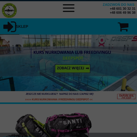
ZADZWOŃ DO NAS
:
+48 601 30 32 31
+48 606 49 96 38
SKLEP
SKLEP MENU
JESZCZE NIE NURKUJESZ? NAPISZ DO NAS I ZAPISZ SIĘ
!
>>>> KURS NURKOWANIA I FREEDIVINGU DEEPSPOT
<<