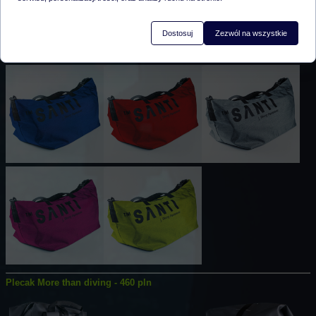
Dostosuj
Zezwól na wszystkie
TORBA CARRIE - 259 PLN
Plecak More than diving - 460 pln