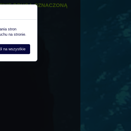
ENIE DRUGĄ OZNACZONĄ
ania stron
uchu na stronie.
l na wszystkie