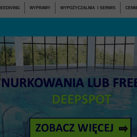
REEDIVING
WYPRAWY
WYPOŻYCZALNIA I SERWIS
CENNI
ANIA POCZĄTKUJĄCY
KURSY FREEDIVINGU
WEEKENDOWE NURKOWANIA
SERWIS SPRZĘTU - CENNIK
C
ANIA ZAAWANSOWANI
RSY FREEDIVINGU W DEEPSPOT
WYPRAWY NURKOWE
WYPOŻYCZANIA - CENNIK
CENNI
JI NURKOWYCH I WARSZTATY
BASENY FREEDIVINGOWE
ZAPISZ SIĘ NA WYJAZD
CENNI
OWANIA DEEPSPOT
SPRZĘT FREEDIVINGOWY
RKOWANIA DZIECI
ATÓW SŁUŻB MUNDUROWYCH
IE W DEEPSPOT