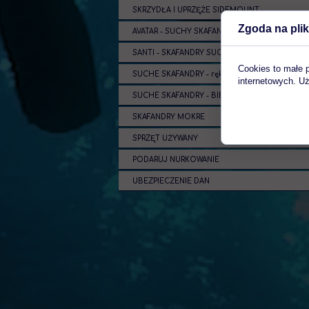
SKRZYDŁA I UPRZĘŻE SIDEMOUNT
Zgoda na plik
AVATAR - SUCHY SKAFANDER I OCIEPLACZ
SANTI - SKAFANDRY SUCHE I OCIEPLACZE
Cookies to małe 
SUCHE SKAFANDRY - rękawice, pierścienie
internetowych. Uż
SUCHE SKAFANDRY - BIELIZNA
SKAFANDRY MOKRE
SPRZĘT UŻYWANY
PODARUJ NURKOWANIE
UBEZPIECZENIE DAN