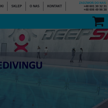
ZADZWOŃ DO NAS
:
KI
SKLEP
O NAS
KONTAKT
+48 601 30 32 31
+48 606 49 96 38
ENNIK KURSÓW
K - WYPOŻYCZALNIA
K - SERWIS SPRZĘTU