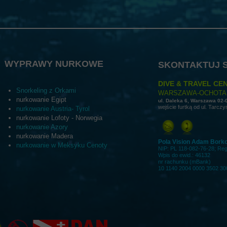
WYPRAWY NURKOWE
SKONTAKTUJ S
DIVE & TRAVEL CEN
Snorkeling z Orkami
WARSZAWA-OCHOTA
nurkowanie Egipt
ul. Daleka 6, Warszawa 02-
wejście furtką od ul. Tarczy
nurkowanie Austria- Tyrol
nurkowanie Lofoty - Norwegia
nurkowanie Azory
nurkowanie Madera
Pola Vision Adam Bork
nurkowanie w Meksyku Cenoty
NIP: PL 118-082-76-28; Re
Wpis do ewid.: 46132
nr rachunku (mBank)
10 1140 2004 0000 3502 30