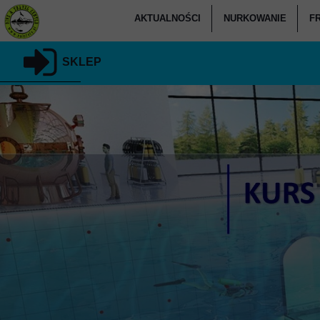
AKTUALNOŚCI
NURKOWANIE
F
KALENDARZ
KURSY NURKOW
SKLEP
CO U NAS SŁYCHAĆ
KURSY NURKOW
KU
PODARUJ NURKOWANIE
KURSY SPECJALIZAC
RELACJE
KURSY NURK
KLUB NALOFOTY.PL
KURSY NU
KURSY DLA KANDYD
NURKOWAN