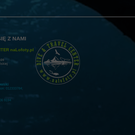
IĘ Z NAMI
TER naLofoty.pl
020
ńskiej
owski
gon: 012333784;
06 9194