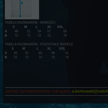
TABELA ROZMIARÓW - NOWOŚCI
S
M
L
XL XXL
A
48
51
54
57
60
B
72
72
72
72
78
TABELA ROZMIARÓW - POZOSTAŁE MODELE
S
M
L
XL
XXL
A
49
52
55
58
61
B
72
73
74
75
76
Jesteś zainteresowany zakupem:
a.borkowski@nalofo