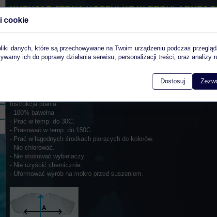
KUPUJĄC JEDNĄ KOSZULKĘ W REGULARNEJ C
JAKO "PROMOCJA" OTRZYMASZ ZA PÓŁ CENY
i cookie
pliki danych, które są przechowywane na Twoim urządzeniu podczas przegląd
CENA OD 60 PLN
ywamy ich do poprawy działania serwisu, personalizacji treści, oraz analizy r
Dostosuj
Zezwó
Instrukcja prania:
- 100% bawełna
- Prać w temp. do 30C.
- Prasować w temp. do 150C.
- Prać w łagodnych środkach piorących do kolorów.
- Nie chlorować.
- Nie stosować wybielaczy.
- Nie czyścić chemicznie.
- Uformować wyrób na mokro przed suszeniem.