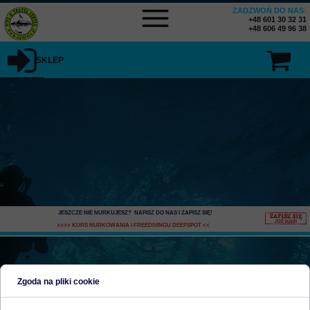
ZADZWOŃ DO NAS
:
+48 601 30 32 31
+48 606 49 96 38
SKLEP
JESZCZE NIE NURKUJESZ? NAPISZ DO NAS I ZAPISZ SIĘ
!
>>>> KURS NURKOWANIA I FREEDIVINGU DEEPSPOT
<<
SKONTAKTUJ SIĘ Z NAMI
Zgoda na pliki cookie
DIVE & TRAVEL CENTER naLofoty.pl
WARSZAWA-OCHOTA