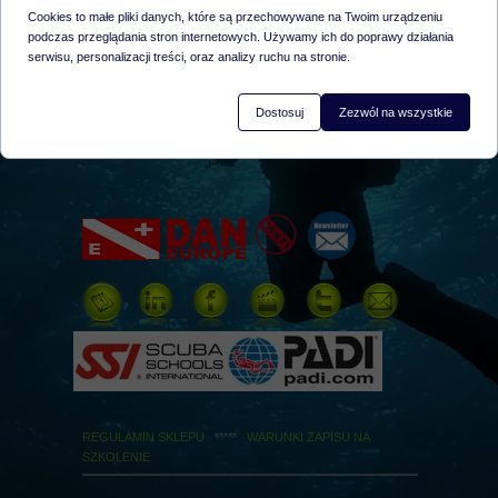
ul. Daleka 6, Warszawa 02-020
Cookies to małe pliki danych, które są przechowywane na Twoim urządzeniu
wejście furtką od ul. Tarczyńskiej
podczas przeglądania stron internetowych. Używamy ich do poprawy działania
serwisu, personalizacji treści, oraz analizy ruchu na stronie.
Pola Vision Adam Borkowski
NIP: PL 118-082-76-28; Regon: 012333784;
Dostosuj
Zezwól na wszystkie
Wpis do ewid.: 46132
nr rachunku (mBank)
10 1140 2004 0000 3502 3006 9194
REGULAMIN SKLEPU
*****
WARUNKI ZAPISU NA
SZKOLENIE