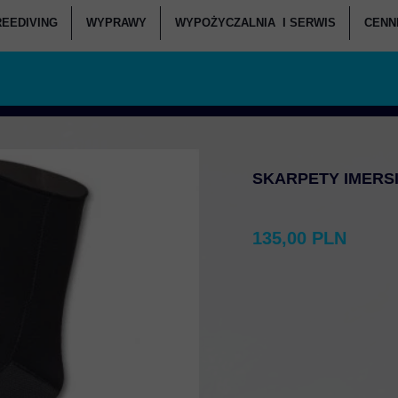
REEDIVING
WYPRAWY
WYPOŻYCZALNIA I SERWIS
CENNI
ANIA POCZĄTKUJĄCY
KURSY FREEDIVINGU
WEEKENDOWE NURKOWANIA
SERWIS SPRZĘTU - CENNIK
C
ANIA ZAAWANSOWANI
RSY FREEDIVINGU W DEEPSPOT
WYPRAWY NURKOWE
WYPOŻYCZANIA - CENNIK
CENNI
JI NURKOWYCH I WARSZTATY
BASENY FREEDIVINGOWE
ZAPISZ SIĘ NA WYJAZD
CENNI
OWANIA DEEPSPOT
SPRZĘT FREEDIVINGOWY
SKARPETY IMERSI
RKOWANIA DZIECI
ATÓW SŁUŻB MUNDUROWYCH
135,00 PLN
IE W DEEPSPOT