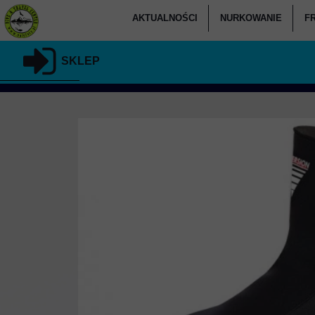
AKTUALNOŚCI
NURKOWANIE
F
KALENDARZ
KURSY NURKOW
SKLEP
CO U NAS SŁYCHAĆ
KURSY NURKOW
KU
PODARUJ NURKOWANIE
KURSY SPECJALIZAC
RELACJE
KURSY NURK
KLUB NALOFOTY.PL
KURSY NU
KURSY DLA KANDYD
NURKOWAN