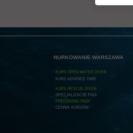
Dodatkowe informacje o produkcie
W tej sekcji warto umieścić istotne informacje, takie jak skład/materiał, i
bezpieczeństwie, zgodność z normami/standardami, dane techniczne oraz ewe
zaufanie do marki.
NURKOWANIE WARSZAWA
KURS OPEN WATER DIVER
KURS ADVANCE OWD
KURS RESCUE DIVER
SPECJALIZACJE PADI
FREEDIVING PADI
CENNIK KURSÓW