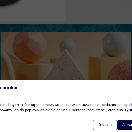
i cookie
pliki danych, które są przechowywane na Twoim urządzeniu podczas przegląd
ywamy ich do poprawy działania serwisu, personalizacji treści, oraz analizy r
Dostosuj
Zezwó