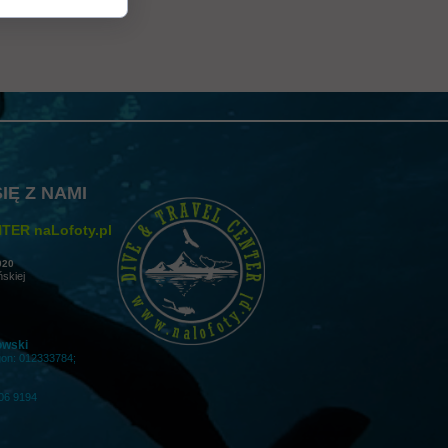
 gwarancji, zalecenia dotyczące montażu/montażu, informacje o
ny obraz produktu, co ułatwia im podjęcie decyzji zakupowej i buduje
IĘ Z NAMI
TER naLofoty.pl
020
ńskiej
owski
gon: 012333784;
06 9194