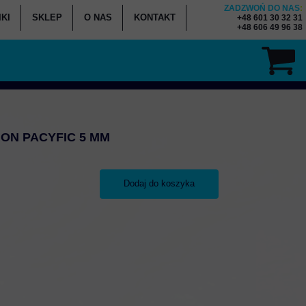
ZADZWOŃ DO NAS
:
KI
SKLEP
O NAS
KONTAKT
+48 601 30 32 31
+48 606 49 96 38
ENNIK KURSÓW
K - WYPOŻYCZALNIA
K - SERWIS SPRZĘTU
ON PACYFIC 5 MM
Dodaj do koszyka