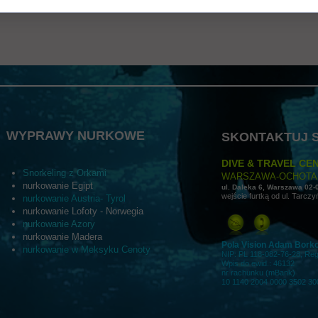
nstrukcje konserwacji/użytkowania, wymiary i waga, kraj pochodzenia, warunki
ntualne certyfikaty lub nagrody. Dzięki tym danym klienci otrzymują komplet
WYPRAWY NURKOWE
SKONTAKTUJ S
DIVE & TRAVEL CEN
Snorkeling z Orkami
WARSZAWA-OCHOTA
nurkowanie Egipt
ul. Daleka 6, Warszawa 02-
wejście furtką od ul. Tarczy
nurkowanie Austria- Tyrol
nurkowanie Lofoty - Norwegia
nurkowanie Azory
nurkowanie Madera
Pola Vision Adam Bork
nurkowanie w Meksyku Cenoty
NIP: PL 118-082-76-28; Re
Wpis do ewid.: 46132
nr rachunku (mBank)
10 1140 2004 0000 3502 30