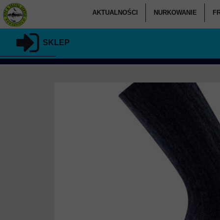
AKTUALNOŚCI
NURKOWANIE
F
KALENDARZ
KURSY NURKOW
SKLEP
CO U NAS SŁYCHAĆ
KURSY NURKOW
KU
PODARUJ NURKOWANIE
KURSY SPECJALIZAC
RELACJE
KURSY NURK
KLUB NALOFOTY.PL
KURSY NU
KURSY DLA KANDYD
NURKOWAN