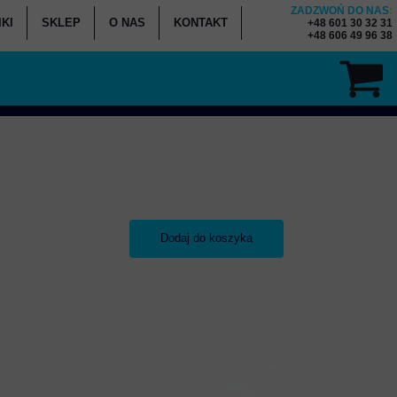
ZADZWOŃ DO NAS
:
KI
SKLEP
O NAS
KONTAKT
+48 601 30 32 31
+48 606 49 96 38
ENNIK KURSÓW
K - WYPOŻYCZALNIA
K - SERWIS SPRZĘTU
Dodaj do koszyka