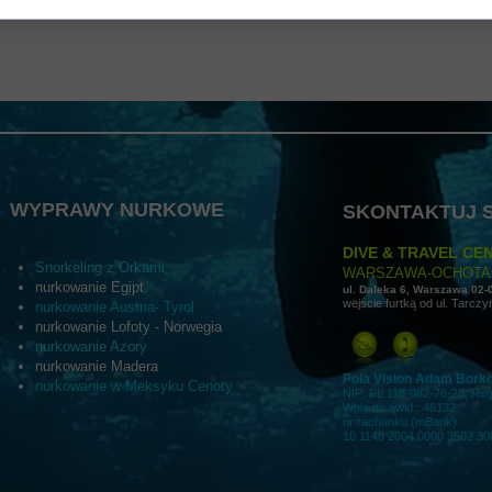
nstrukcje konserwacji/użytkowania, wymiary i waga, kraj pochodzenia, warunki
ntualne certyfikaty lub nagrody. Dzięki tym danym klienci otrzymują komplet
WYPRAWY NURKOWE
SKONTAKTUJ S
DIVE & TRAVEL CEN
Snorkeling z Orkami
WARSZAWA-OCHOTA
nurkowanie Egipt
ul. Daleka 6, Warszawa 02-
wejście furtką od ul. Tarczy
nurkowanie Austria- Tyrol
nurkowanie Lofoty - Norwegia
nurkowanie Azory
nurkowanie Madera
Pola Vision Adam Bork
nurkowanie w Meksyku Cenoty
NIP: PL 118-082-76-28; Re
Wpis do ewid.: 46132
nr rachunku (mBank)
10 1140 2004 0000 3502 30