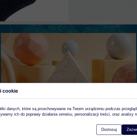
i cookie
pliki danych, które są przechowywane na Twoim urządzeniu podczas przegląd
ywamy ich do poprawy działania serwisu, personalizacji treści, oraz analizy r
Dostosuj
Zezwó