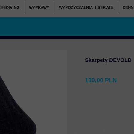
REEDIVING
WYPRAWY
WYPOŻYCZALNIA I SERWIS
CENNI
ANIA POCZĄTKUJĄCY
KURSY FREEDIVINGU
WEEKENDOWE NURKOWANIA
SERWIS SPRZĘTU - CENNIK
C
ANIA ZAAWANSOWANI
RSY FREEDIVINGU W DEEPSPOT
WYPRAWY NURKOWE
WYPOŻYCZANIA - CENNIK
CENNI
JI NURKOWYCH I WARSZTATY
BASENY FREEDIVINGOWE
ZAPISZ SIĘ NA WYJAZD
CENNI
OWANIA DEEPSPOT
SPRZĘT FREEDIVINGOWY
Skarpety DEVOLD
RKOWANIA DZIECI
ATÓW SŁUŻB MUNDUROWYCH
139,00 PLN
IE W DEEPSPOT