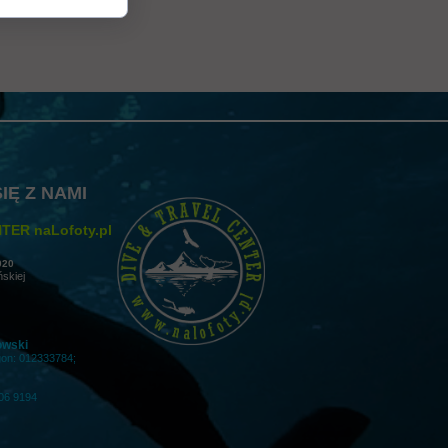
 gwarancji, zalecenia dotyczące montażu/montażu, informacje o
ny obraz produktu, co ułatwia im podjęcie decyzji zakupowej i buduje
IĘ Z NAMI
TER naLofoty.pl
020
ńskiej
owski
gon: 012333784;
06 9194