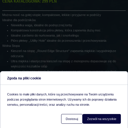
CENA KATALOGOWA: 299 PLN
Można nosić na gołej stopie; kompaktowe, lekkie i przyjazne w podróży
Idealne dla podróżników.
Niewielka waga, idealne do podręcznej torby
Kompaktowa konstrukcja pióra płetwy, która zapewnia dużą moc
Idealne zarówno do nurkowania, jak i snorkelingu
Pióro płetwy ,,Utility Hole" idealne do przenoszenia i przechowywania
Wolna Stopa
Kieszeń na stopę ,,Round Edge Structure" zapewnia miękkie i wygodniejsze
odczucia
Ultra miękka i elastyczna kieszeń na stopę z monoprenu dopasowuje się do
większości kształtów stóp
Bardzo elastyczny pasek Bungee zabezpiecza stopę i nie wymaga regulacji
Zgoda na pliki cookie
Cookies to małe pliki danych, które są przechowywane na Twoim urządzeniu
podczas przeglądania stron internetowych. Używamy ich do poprawy działania
serwisu, personalizacji treści, oraz analizy ruchu na stronie.
Dostosuj
Zezwól na wszystkie