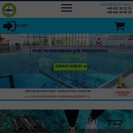
ZADZWOŃ DO NAS
:
+48 601 30 32 31
+48 606 49 96 38
SKLEP
SKLEP MENU
JESZCZE NIE NURKUJESZ? NAPISZ DO NAS I ZAPISZ SIĘ
!
>>>> KURS NURKOWANIA I FREEDIVINGU DEEPSPOT
<<