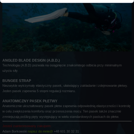
ANGLED BLADE DESIGN (A.B.D.)
Technologia (A.B.D) pozwala na osiągnięcie znakomitego odbicia przy minimalnym
użyciu siły.
BUNGEE STRAP
Niezwykle wytrzymały elastyczny pasek, ułatwiający zakładanie i zdejmowanie płetwy.
Jeden pasek zapewnia 5 stopni regulacji rozmiaru.
ANATOMICZNY PASEK PŁETWY
Anatomicznie ukształtowany pasek płetw zapewnia odpowiednią elastyczności i kontrolę
w celu zwiększenia komfortu oraz przenoszenia mocy. Ten pasek także znacznie
zmniejszają poślizg pięty występujący w wielu standardowych paskach do płetw.
Jesteś zainteresowany zakupem:
Adam Borkowski
napisz do mnie@
+48 601 30 32 31