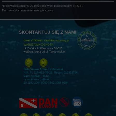
*przesyłki realizujemy za pośrednictwem paczkomatów INPOST
Darmowa dostawa na terenie Warszawy.
SKONTAKTUJ SIĘ Z NAMI
DIVE & TRAVEL CENTER naLofoty.pl
WARSZAWA-OCHOTA
ul. Daleka 6, Warszawa 02-020
wejście furtką od ul. Tarczyńskiej
Pola Vision Adam Borkowski
NIP: PL 118-082-76-28; Regon: 012333784;
Wpis do ewid.: 46132
nr rachunku (mBank)
10 1140 2004 0000 3502 3006 9194