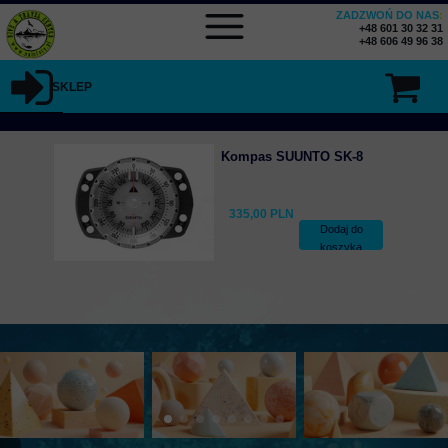
ZADZWOŃ DO NAS
:
+48 601 30 32 31
+48 606 49 96 38
SKLEP
Kompas SUUNTO SK-8
335,00 PLN
Dodaj do
koszyka