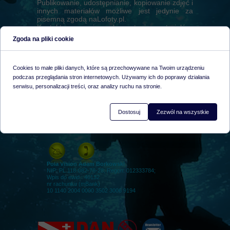
​Publikowanie, udostępnianie, kopiowanie zdjęć i
innych materiałów możliwe jest jedynie za
pisemną zgodą naLofoty.pl.
Kontakt sprawie wykorzystania materiałów:
Napisz do nas @
Zgoda na pliki cookie
Cookies to małe pliki danych, które są przechowywane na Twoim urządzeniu
podczas przeglądania stron internetowych. Używamy ich do poprawy działania
serwisu, personalizacji treści, oraz analizy ruchu na stronie.
SKONTAKTUJ SIĘ Z NAMI
DIVE & TRAVEL CENTER naLofoty.pl
Dostosuj
Zezwól na wszystkie
WARSZAWA-OCHOTA
ul. Daleka 6, Warszawa 02-020
wejście furtką od ul. Tarczyńskiej
Pola Vision Adam Borkowski
NIP: PL 118-082-76-28; Regon: 012333784;
Wpis do ewid.: 46132
nr rachunku (mBank)
10 1140 2004 0000 3502 3006 9194