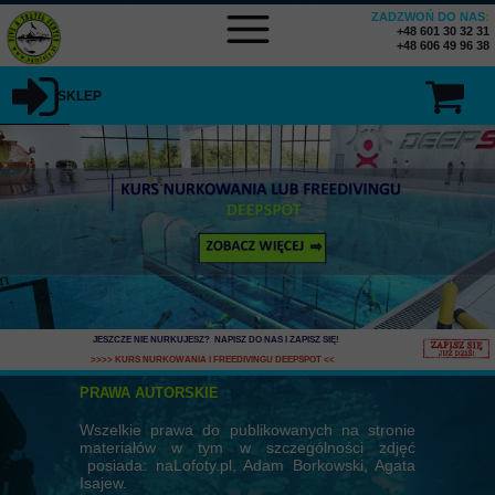
ZADZWOŃ DO NAS
:
+48 601 30 32 31
+48 606 49 96 38
SKLEP
JESZCZE NIE NURKUJESZ? NAPISZ DO NAS I ZAPISZ SIĘ
!
>>>> KURS NURKOWANIA I FREEDIVINGU DEEPSPOT
<<
PRAWA AUTORSKIE
Wszelkie prawa do publikowanych na stronie
materiałów w tym w szczególności zdjęć
posiada: naLofoty.pl, Adam Borkowski, Agata
Isajew.