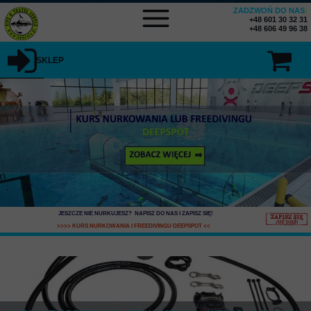
ZADZWOŃ DO NAS
:
+48 601 30 32 31
+48 606 49 96 38
SKLEP
SKLEP MENU
JESZCZE NIE NURKUJESZ? NAPISZ DO NAS I ZAPISZ SIĘ
!
>>>> KURS NURKOWANIA I FREEDIVINGU DEEPSPOT
<<