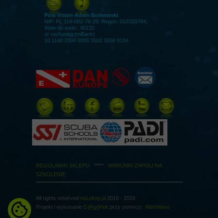
Pola Vision Adam Borkowski
NIP: PL 118-082-76-28; Regon: 012333784;
Wpis do ewid.: 46132
nr rachunku (mBank)
10 1140 2004 0000 3502 3006 9194
REGULAMIN SKLEPU
*****
WARUNKI ZAPISU NA
SZKOLENIE
All rights reserved
naLofoty.pl
2015 - 2020
Projekt i wykonanie
G@g@tek
przy pomocy:
WebWa
ve