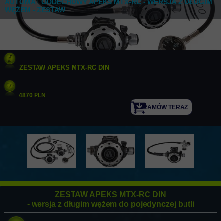
AUTOMAT ODDECHOWY APEKS MTX-RC - WERSJA Z DŁUGIM
WĘŻEM - ZESTAW
ZESTAW APEKS MTX-RC DIN
4870 PLN
ZAMÓW TERAZ
ZESTAW APEKS MTX-RC DIN
- wersja z długim wężem do pojedynczej butli