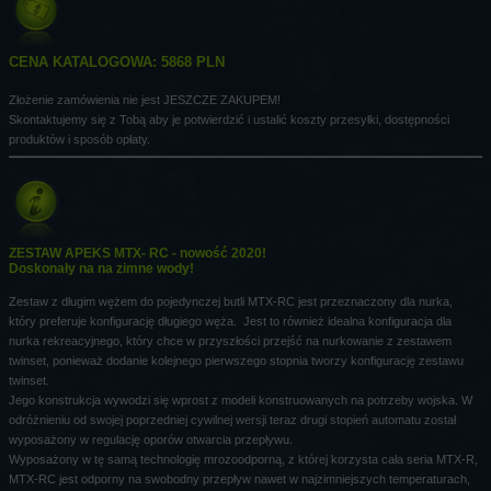
CENA KATALOGOWA: 5868 PLN
Złożenie zamówienia nie jest JESZCZE ZAKUPEM!
Skontaktujemy się z Tobą aby je potwierdzić i ustalić koszty przesyłki, dostępności
produktów i sposób opłaty.
ZESTAW APEKS MTX- RC - nowość 2020!
Doskonały na na zimne wody!
Zestaw z długim wężem do pojedynczej butli MTX-RC jest przeznaczony dla nurka,
który preferuje konfigurację długiego węża. Jest to również idealna konfiguracja dla
nurka rekreacyjnego, który chce w przyszłości przejść na nurkowanie z zestawem
twinset, ponieważ dodanie kolejnego pierwszego stopnia tworzy konfigurację zestawu
twinset.
Jego konstrukcja wywodzi się wprost z modeli konstruowanych na potrzeby wojska. W
odróżnieniu od swojej poprzedniej cywilnej wersji teraz drugi stopień automatu został
wyposażony w regulację oporów otwarcia przepływu.
Wyposażony w tę samą technologię mrozoodporną, z której korzysta cała seria MTX-R,
MTX-RC jest odporny na swobodny przepływ nawet w najzimniejszych temperaturach,