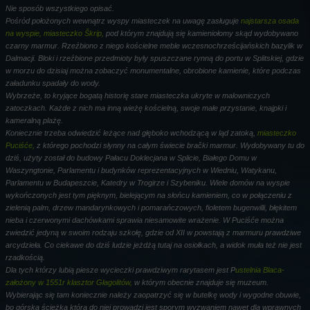
Nie sposób wszystkiego opisać.
Pośród położonych wewnątrz wyspy miasteczek na uwagę zasługuje
najstarsza osada
na wyspie, miasteczko Škrip,
pod którym znajdują się kamieniołomy skąd wydobywano
czarny marmur. Rzeźbiono z niego kościelne meble wczesnochrześcijańskich bazylik w
Dalmacji. Bloki i rzeźbione przedmioty były spuszczane rynną do portu w Splitskiej, gdzie
w morzu do dzisiaj można zobaczyć monumentalne, obrobione kamienie, które podczas
załadunku spadały do wody.
Wybrzeże, to kryjące bogatą historię stare miasteczka ukryte w malowniczych
zatoczkach. Każde z nich ma inną wieżę kościelną, swoje małe przystanie, knajpki i
kameralną plażę.
Koniecznie trzeba odwiedzić leżące nad głęboko wchodzącą w ląd zatoką,
miasteczko
Puciśće,
z którego pochodzi słynny na całym świecie brački marmur. Wydobywany tu do
dziś, użyty został do budowy Pałacu Doklecjana w Splicie, Białego Domu w
Waszyngtonie, Parlamentu i budynków reprezentacyjnych w Wiedniu, Watykanu,
Parlamentu w Budapeszcie, Katedry w Trogirze i Szybeniku. Wiele domów na wyspie
wykończonych jest tym pięknym, bielejącym na słońcu kamieniem, co w połączeniu z
zielenią palm, drzew mandarynkowych i pomarańczowych, fioletem bugenwilli, błękitem
nieba i czerwonymi dachówkami sprawia niesamowite wrażenie. W Puciśće można
zwiedzić jedyną w swoim rodzaju szkołę, gdzie od XII w powstają z marmuru prawdziwe
arcydzieła. Co ciekawe do dziś ludzie jeżdżą tutaj na osiołkach, a widok muła też nie jest
rzadkością.
Dla tych którzy lubią piesze wycieczki prawdziwym rarytasem jest P
ustelnia Blaca-
założony w 1551r klasztor Głagolitów,
w którym obecnie znajduje się muzeum.
Wybierając się tam koniecznie należy zaopatrzyć się w butelkę wody i wygodne obuwie,
bo górska ścieżka która do niej prowadzi jest sporym wyzwaniem nawet dla wprawnych