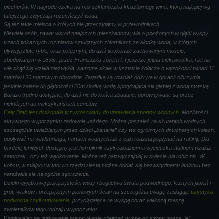
piechurów. W nagrodę czeka na nas szklaneczka klasztornego wina, którą najlepiej wg
tutejszego zwyczaju rozcieńczyć wodą.
Są też takie miejsca o których nie przeczytamy w przewodnikach.
Niewiele osób, nawet wśród tutejszych mieszkańców, wie o położonych w głębi wyspy
trzech pokaźnych rozmiarów sztucznych zbiornikach ze słodką wodą, w których
pływają złote rybki, oraz potężnym, do dziś doskonale zachowanym moście,
zbudowanym w 1898r. przez Franciszka Józefa I. I jeszcze jedna ciekawostka, nikt nie
wie skąd się wzięła niezwykła, samotna skała w kształcie kołacza o wysokości ponad 11
metrów i 20 metrowym obwodzie. Zagadką są również odkryte w górach olbrzymie
jaskinie zalane do głębokości 20m słodką wodą spotykającą się głębiej z wodą morską.
Bardzo trudno dostępne, do dziś nie do końca zbadane, porównywane są przez
niektórych do meksykańskich cenotów.
Cały Brač jest doskonale przystosowany do uprawiania sportów wodnych.
Możliwości
aktywnego wypoczynku zadowolą każdego. Można poszaleć na skuterach wodnych,
szczególnie uwielbianym przez dzieci „bananie” czy tez ogromnych dmuchanych kołach,
popływać na windsurfingu, nartach wodnych lub z cała rodziną popłynąć na rafting, Dla
bardziej leniwych dostępny jest fish piknik czyli całodzienna wycieczka statkiem wzdłuż
zatoczek , czy też wędkowanie. Można też najzwyczajniej w świecie nie robić nic. W
końcu, w miejscu w którym rządzi sjesta można oddać się bezwstydnemu lenistwu bez
narażania się na ogólne zgorszenie.
Dzięki wyjątkowej przejrzystości wody i bogactwu świata podwodnego, licznych jaskiń i
grot, wraków i przepięknych pionowych ścian na szczególną uwagę zasługuje
turystyka
podwodna czyli nurkowanie,
przyciągająca na wyspę coraz większą rzeszę
zwolenników tego rodzaju wypoczynku.
Wypływając na nurkowanie mamy okazję obejrzeć wyspę od strony morza, jej