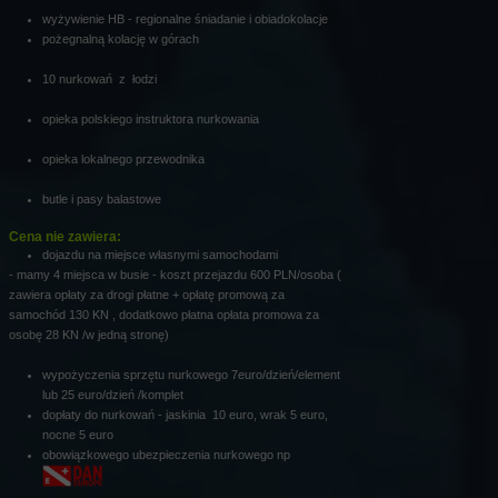
wyżywienie HB - regionalne śniadanie i obiadokolacje
pożegnalną kolację w górach
10 nurkowań z łodzi
opieka polskiego instruktora nurkowania
opieka lokalnego przewodnika
butle i pasy balastowe
Cena nie zawiera:
dojazdu na miejsce własnymi samochodami
- mamy 4 miejsca w busie - koszt przejazdu 600 PLN/osoba (
zawiera opłaty za drogi płatne + opłatę promową za
samochód 130 KN , dodatkowo płatna opłata promowa za
osobę 28 KN /w jedną stronę)
wypożyczenia sprzętu nurkowego 7euro/dzień/element
lub 25 euro/dzień /komplet
dopłaty do nurkowań - jaskinia 10 euro, wrak 5 euro,
nocne 5 euro
obowiązkowego ubezpieczenia nurkowego np