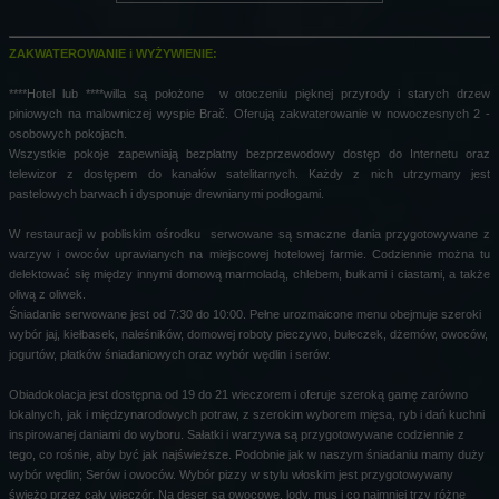
ZAKWATEROWANIE i WYŻYWIENIE:
****Hotel lub ****willa są położone w otoczeniu pięknej przyrody i starych drzew
piniowych na malowniczej wyspie Brač. Oferują zakwaterowanie w nowoczesnych 2 -
osobowych pokojach.
Wszystkie pokoje zapewniają bezpłatny bezprzewodowy dostęp do Internetu oraz
telewizor z dostępem do kanałów satelitarnych. Każdy z nich utrzymany jest
pastelowych barwach i dysponuje drewnianymi podłogami.
W restauracji w pobliskim ośrodku serwowane są smaczne dania przygotowywane z
warzyw i owoców uprawianych na miejscowej hotelowej farmie. Codziennie można tu
delektować się między innymi domową marmoladą, chlebem, bułkami i ciastami, a także
oliwą z oliwek.
Śniadanie serwowane jest od 7:30 do 10:00. Pełne urozmaicone menu obejmuje szeroki
wybór jaj, kiełbasek, naleśników, domowej roboty pieczywo, bułeczek, dżemów, owoców,
jogurtów, płatków śniadaniowych oraz wybór wędlin i serów.
Obiadokolacja jest dostępna od 19 do 21 wieczorem i oferuje szeroką gamę zarówno
lokalnych, jak i międzynarodowych potraw, z szerokim wyborem mięsa, ryb i dań kuchni
inspirowanej daniami do wyboru. Sałatki i warzywa są przygotowywane codziennie z
tego, co rośnie, aby być jak najświeższe. Podobnie jak w naszym śniadaniu mamy duży
wybór wędlin; Serów i owoców. Wybór pizzy w stylu włoskim jest przygotowywany
świeżo przez cały wieczór. Na deser są owocowe, lody, mus i co najmniej trzy różne