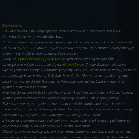
Zwiedzanie:
Co warto zwiedzić na wyspie pięknie opisała w artykule "Dalmacjo duszo moja" -
Grażyna Maciejewska właścicielka bazy
"... Żeby zwiedzić wyspę najlepiej wypożyczyć skuter lub rower (tylko dla wytrwałych).
Dla wielu będzie to nie lada przeżycie ponieważ drogi są kręte i strome szczególnie gdy
udajemy się w głąb wyspy lub na jej drugą stronę .
Jadąc na
słynny ze swojej plaży Bol
(z wydzieloną częścią dla golasów),
obowiązkowo należy zatrzymać się na
Vidowej Górze.
Z najwyższego miejsca na
wyspie (780m) zobaczymy charakterystyczny Zlaty Rat , liczne bračkie zatoki, północną
stronę wyspy Hvar, półwysep Pelješač, Korčulę, Vis i Biśevo aż do Jabuka, a podczas
bezchmurnych dni Monte Gargano na Półwyspie Apenińskim. Czasami można tu
spotkać szaleńca z paralotnią.
Mówi się, że na wyspie Brač człowiek i kamień żyją i walczą od dawna. Wszechobecny
kamień początkowo stwarza wrażenie ogólnego bałaganu, ale to tylko pozory.
Zwiedzając wyspę wszędzie można zobaczyć wielkie kamienne kopce , które od
niepamiętnych czasów układają pokolenia Braczan, oczyszczając w ten sposób swoją
ziemię pod uprawę winorośli, mandarynek i zielonego złota-oliwek.
Z kamienia wybranego z ziemi od wieków z nadzwyczajną dokładnością układane są
ogrodzenia i płoty, budowane pasterskie domki i owczarnie.
Charakteru wyspie nadają wpływy kultury śródziemnomorskiej, liczne zabytki antyku,
okresu rzymskiego i wczesnego średniowiecza oraz romańskie dziedzictwo sakralne.