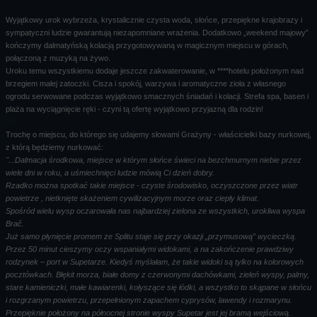
Wyjątkowy urok wybrzeża, krystalicznie czysta woda, słońce, przepiękne krajobrazy i
sympatyczni ludzie gwarantują niezapomniane wrażenia. Dodatkowo „weekend majowy”
kończymy dalmatyńską kolacją przygotowywaną w magicznym miejscu w górach,
połączoną z muzyką na żywo.
Uroku temu wszystkiemu dodaje jeszcze zakwaterowanie, w ****hotelu położonym nad
brzegiem małej zatoczki. Cisza i spokój, warzywa i aromatyczne zioła z własnego
ogrodu serwowane podczas wyjątkowo smacznych śniadań i kolacji. Strefa spa, basen i
plaża na wyciągnięcie ręki - czyni tą ofertę wyjątkowo przyjazną dla rodzin!
Trochę o miejscu, do którego się udajemy słowami Grażyny - właścicielki bazy nurkowej,
z którą będziemy nurkować:
"...Dalmacja środkowa, miejsce w którym słońce świeci na bezchmurnym niebie przez
wiele dni w roku, a uśmiechnięci ludzie mówią Ci dzień dobry.
Rzadko można spotkać takie miejsce - czyste środowisko, oczyszczone przez wiatr
powietrze , nietknięte skażeniem cywilizacyjnym morze oraz ciepły klimat.
Spośród wielu wysp oczarowała nas najbardziej zielona ze wszystkich, urokliwa wyspa
Brač.
Już samo płynięcie promem ze Splitu staje się przy okazji „przymusową” wycieczką.
Przez 50 minut cieszymy oczy wspaniałymi widokami, a na zakończenie prawdziwy
rodzynek – port w Supetarze. Kiedyś myślałam, że takie widoki są tylko na kolorowych
pocztówkach. Błękit morza, białe domy z czerwonymi dachówkami, zieleń wyspy, palmy,
stare kamieniczki, małe kawiarenki, kołyszące się łódki, a wszystko to skąpane w słońcu
i rozgrzanym powietrzu, przepełnionym zapachem cyprysów, lawendy i rozmarynu.
Przepięknie położony na północnej stronie wyspy Supetar jest jej bramą wejściową.