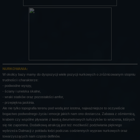
NURKOWANIA:
W okolicy bazy mamy do dyspozycji wiele pozycji nurkowych o zróżnicowanym stopniu
trudności i charakterze:
- podwodne wyspy,
- ściany i urwiska skalne,
- wraki statków oraz pozostałości amfor,
- przepiękna jaskinia.
Ale nie tylko topografia terenu pod wodą jest istotna, najważniejsze to oczywiście
bogactwo podwodnego życia i emocje jakich nam ono dostarcza. Zabawa z ośmiornicą,
krabem czy wspólne pływanie z ławicą dwumetrowych tuńczyków to wrażenia, których
się nie zapomina. Dodatkową atrakcją jest też możliwość podziwiania pięknego
wybrzeża Dalmacji z pokładu łodzi podczas codziennych wypraw nurkowych oraz
towarzyszących nam często delfinów.