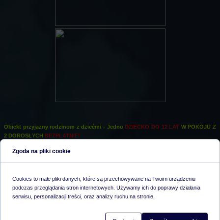
Obiekt przyjazny rodzinom z dziećmi - Jedno
DZIECKO DO 12 LAT
W POKOJU Z
2 DOROSŁYCH
BEZPŁATNI
E!
Zgoda na pliki cookie
Po kąpieli w odkrytym basenie, Goście mogą relaksować się w spa i klubie fitness z
sauną, centrum fitness oraz wanną z hydromasażem. Dla miłośników aktywnego
wypoczynku przygotowano także siłownię i kort tenisowy.
Cookies to małe pliki danych, które są przechowywane na Twoim urządzeniu
Goście, którzy chcieliby odkrywać uroki okolic zatoki Vela Luka mogą wypożyczyć
podczas przeglądania stron internetowych. Używamy ich do poprawy działania
rower.
serwisu, personalizacji treści, oraz analizy ruchu na stronie.