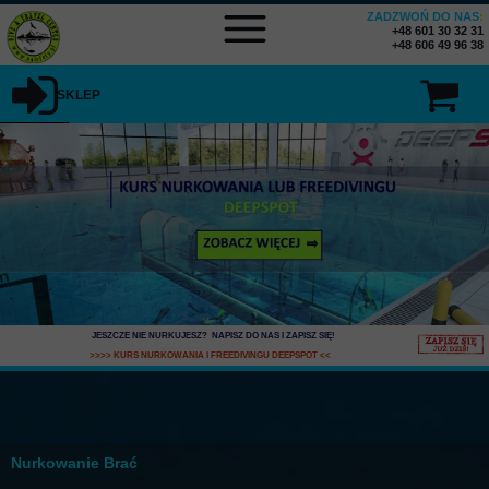
ZADZWOŃ DO NAS
:
+48 601 30 32 31
+48 606 49 96 38
SKLEP
JESZCZE NIE NURKUJESZ? NAPISZ DO NAS I ZAPISZ SIĘ
!
>>>> KURS NURKOWANIA I FREEDIVINGU DEEPSPOT
<<
Nurkowanie Brać