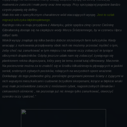
malownicze zatoczki i małe porty oraz inne wyspy. Przy sprzyjającej pogodzie bardzo
często pojawią się delfiny.
Mało kto wie o specyficznym charakterze wód otaczających wyspę.
Jest to szlak
migracji tuńczyka błękitnopłetwego.
Każdego roku w maju przypływa z Atlantyku, gdzie spędza zimę i przez Cieśninę
Gibraltarską dostaje się na cieplejsze wody Morza Śródziemnego, by w czerwcu i lipcu
odbyć tarło.
Wokół wyspy znajduje się kilka bardzo dobrze strzeżonych farm tuńczyków. Kiedy
wracając z nurkowania przepływamy obok nich nie możemy przestać myśleć o tym,
żeby choć raz zanurkować w tym miejscu i na własne oczy zobaczyć te tysiące
olbrzymich drapieżników. Gdyby jeszcze udało nam się zobaczyć żywiącego się
planktonem rekina długoszpara, który parę lat temu został tutaj sfilmowany. Marzenie.
Na pocieszenie można za to znaleźć się w środku kilkudziesięciu pływających w jaskini
serioli, srebrnych zębatych pocisków, robiących na wszystkich spore wrażenie.
Dokładając do tego podwodne góry, porośnięte gorgoniami pionowe ściany z żyjącymi w
nich wąsatymi mieszkańcami i cudownie brzydkimi skorpenami, leżące w błękicie wraki
oraz małe prześwietlone zatoczki z mnóstwem rybek, nagoskrzelnych ślimaków i
ciekawskich ośmiornic , nie pozostaje już nic innego tylko zanurkować, otworzyć
szeroko oczy i patrzeć."