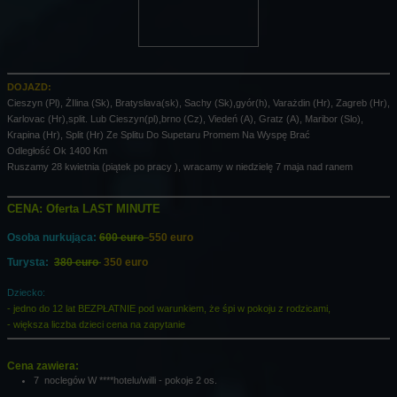
DOJAZD:
Cieszyn (Pl), ŻIlina (Sk), Bratysłava(sk), Sachy (Sk),gyór(h), Varażdin (Hr), Zagreb (Hr),
Karlovac (Hr),split. Lub Cieszyn(pl),brno (Cz), Viedeń (A), Gratz (A), Maribor (Slo),
Krapina (Hr), Split (Hr) Ze Splitu Do Supetaru Promem Na Wyspę Brać
Odległość Ok 1400 Km
Ruszamy 28 kwietnia (piątek po pracy ), wracamy w niedzielę 7 maja nad ranem
CENA: Oferta LAST MINUTE
Osoba nurkująca:
600 euro
550 euro
Turysta:
380 euro
350 euro
Dziecko:
- jedno do 12 lat BEZPŁATNIE pod warunkiem, że śpi w pokoju z rodzicami,
- większa liczba dzieci cena na zapytanie
Cena zawiera:
7 noclegów W ****hotelu/willi - pokoje 2 os.