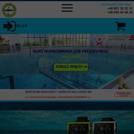
ZADZWOŃ DO NAS
:
+48 601 30 32 31
+48 606 49 96 38
SKLEP
SKLEP MENU
JESZCZE NIE NURKUJESZ? NAPISZ DO NAS I ZAPISZ SIĘ
!
>>>> KURS NURKOWANIA I FREEDIVINGU DEEPSPOT
<<