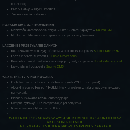
oddzielnie)
Prosty i łatwy w użyciu interfejs
Zmiana orientacji ekranu
ROZWIJA SIĘ Z UŻYTKOWNIKIEM
Możliwości dostosowania dzięki Suunto CustomDisplay™ w
Suunto DM5
Możliwość aktualizacji oprogramowania przez użytkownika
ŁĄCZENIE I PRZESYŁANIE DANYCH
Bezprzewodowe odczyty ciśnienia w butli do 10 czujników
Suunto Tank POD
Łącz się przez Bluetooth z
Suunto Movescount
Prowadź dziennik i udostępniaj swoje przygody i zdjęcia w
Suunto Movescount
Łatwo planuj i dostosuj z
Suunto DM5
WSZYSTKIE TYPY NURKOWANIA
Głębokościomierz/Powietrze/Nitroks/Trymiks/CCR (fixed point)
Algorytm Suunto Fused™ RGBM, który umożliwia zmaksymalizowanie czasu
nurkowania
Planer nurkowania bezdekompresyjnego
Kompas cyfrowy 3D z kompensacją przechylenia
Gwarantowana głębokość do 80 m
W OFERCIE POSIADAMY WSZYSTKIE KOMPUTERY SUUNTO ORAZ
AKCESORIA DO NICH
NIE ZNALAZŁEŚ ICH NA NASZEJ STRONIE? ZAPYTAJ!