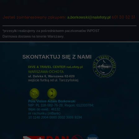
Jesteś zainteresowany zakupem:
a.borkowski@nalofoty.pl
601 30 32 31
*przesyłki realizujemy za pośrednictwem paczkomatów INPOST
Darmowa dostawa na terenie Warszawy.
SKONTAKTUJ SIĘ Z NAMI
DIVE & TRAVEL CENTER naLofoty.pl
WARSZAWA-OCHOTA
ul. Daleka 6, Warszawa 02-020
wejście furtką od ul. Tarczyńskiej
Pola Vision Adam Borkowski
NIP: PL 118-082-76-28; Regon: 012333784;
Wpis do ewid.: 46132
nr rachunku (mBank)
10 1140 2004 0000 3502 3006 9194