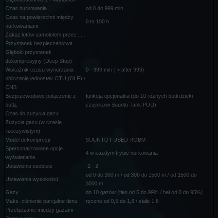
Czas nurkowania
od 0 do 999 min
Czas na powierzchni między
0 to 100 h
nurkowaniami
Zakaz lotów samolotem przez .....
Przystanek bezpieczeństwa
Głęboki przystanek
dekompresyjny (Deep Stop)
Wskaźnik czasu wynurzania
0 - 999 min ( > after 999)
obliczanie jednostek OTU (OLF) /
CNS
Bezprzewodowe połączenie z
funkcja opcjonalna (do 10 różnych butli dzięki
butlą
czujnikowi Suunto Tank POD)
Czas do zużycia gazu
Zużycie gazu (w czasie
rzeczywistym)
Model dekompresji
SUUNTO FUSED RGBM
Spersonalizowane opcje
4 w każdym trybie nurkowania
wyświetlania
Ustawienia osobiste
-2 - 2
od 0 do 300 m / od 300 do 1500 m / od 1500 do
Ustawienia wysokości
3000 m
Gazy
do 10 gazów (tlen od 5 do 99% / hel od 0 do 95%)
Maks. ciśnienie parcjalne tlenu
ręczne od 0,5 do 1,6 / stałe 1,6
Przełączanie między gazami