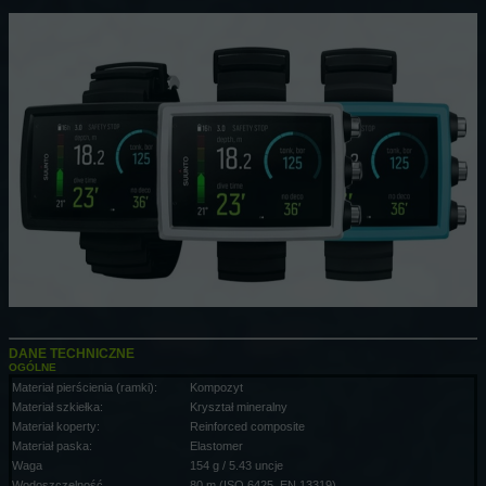
DANE TECHNICZNE
OGÓLNE
Materiał pierścienia (ramki):
Kompozyt
Materiał szkiełka:
Kryształ mineralny
Materiał koperty:
Reinforced composite
Materiał paska:
Elastomer
Waga
154 g / 5.43 uncje
Wodoszczelność
80 m (ISO 6425, EN 13319)