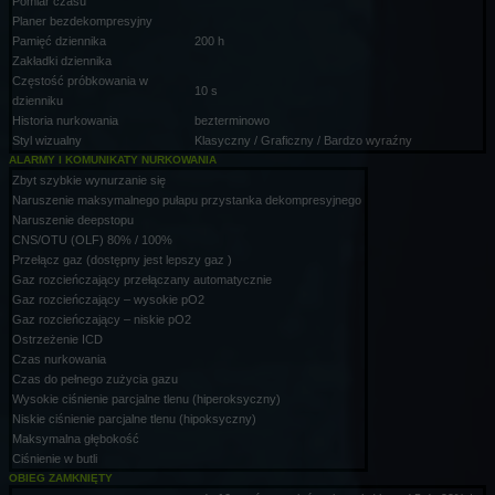
Pomiar czasu
Planer bezdekompresyjny
Pamięć dziennika
200 h
Zakładki dziennika
Częstość próbkowania w
10 s
dzienniku
Historia nurkowania
bezterminowo
Styl wizualny
Klasyczny / Graficzny / Bardzo wyraźny
ALARMY I KOMUNIKATY NURKOWANIA
Zbyt szybkie wynurzanie się
Naruszenie maksymalnego pułapu przystanka dekompresyjnego
Naruszenie deepstopu
CNS/OTU (OLF) 80% / 100%
Przełącz gaz (dostępny jest lepszy gaz )
Gaz rozcieńczający przełączany automatycznie
Gaz rozcieńczający – wysokie pO2
Gaz rozcieńczający – niskie pO2
Ostrzeżenie ICD
Czas nurkowania
Czas do pełnego zużycia gazu
Wysokie ciśnienie parcjalne tlenu (hiperoksyczny)
Niskie ciśnienie parcjalne tlenu (hipoksyczny)
Maksymalna głębokość
Ciśnienie w butli
OBIEG ZAMKNIĘTY