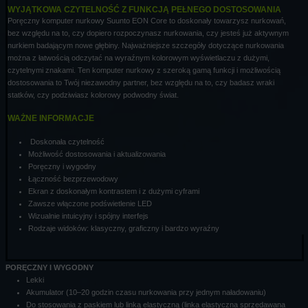
WYJĄTKOWA CZYTELNOŚĆ Z FUNKCJĄ PEŁNEGO DOSTOSOWANIA
Poręczny komputer nurkowy Suunto EON Core to doskonały towarzysz nurkowań,
bez względu na to, czy dopiero rozpoczynasz nurkowania, czy jesteś już aktywnym
nurkiem badającym nowe głębiny. Najważniejsze szczegóły dotyczące nurkowania
można z łatwością odczytać na wyraźnym kolorowym wyświetlaczu z dużymi,
czytelnymi znakami. Ten komputer nurkowy z szeroką gamą funkcji i możliwością
dostosowania to Twój niezawodny partner, bez względu na to, czy badasz wraki
statków, czy podziwiasz kolorowy podwodny świat.
WAŻNE INFORMACJE
Doskonała czytelność
Możliwość dostosowania i aktualizowania
Poręczny i wygodny
Łączność bezprzewodowy
Ekran z doskonałym kontrastem i z dużymi cyframi
Zawsze włączone podświetlenie LED
Wizualnie intuicyjny i spójny interfejs
Rodzaje widoków: klasyczny, graficzny i bardzo wyraźny
PORĘCZNY I WYGODNY
Lekki
Akumulator (10–20 godzin czasu nurkowania przy jednym naładowaniu)
Do stosowania z paskiem lub linką elastyczną (linka elastyczna sprzedawana