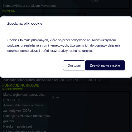
USB
Kompatybilne z serwisem Movescount
KOMPAS
Kompas cyfrowy
Kompensacja przechylenia
do 45°
Zgoda na pliki cookie
Korekcja deklinacji
Skala kierunku
stopnie
Igła
róża kompasu
Cookies to małe pliki danych, które są przechowywane na Twoim urządzeniu
Wyważona globalnie
podczas przeglądania stron internetowych. Używamy ich do poprawy działania
Blokada namiaru ze wskaźnikiem kierunku
serwisu, personalizacji treści, oraz analizy ruchu na stronie.
Dokładność kompasu
+/- 10°
Rozdzielczość kompasu
1°
PARAMETRY
Dostosuj
Zezwól na wszystkie
Temperatura robocza
od 0°C do +40°C / od +32°F do +104°F
Temperatura przechowywania
od –20°C do +50°C / od –4°F do +122°F
Zalecana temperatura ładowania
od 0°C do +45°C/od +32°F do +113°F
FUNKCJE NURKOWE
PODSTAWOWE
Maks. głębokość operacyjna
80 m
(EN 13319)
Aparat oddechowy o obiegu
zamkniętym (CCR)
Funkcje trymiksowe (mieszanka
gazów)
Nitroks (i powietrze)
Głębokościomierz / Manometr