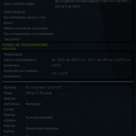
do 10 gazów rozcieńczających (tlen od 5 do 99% /
Gazy rozcieńczające
hel od 0 do 95%)
Układ obejścia
Wysokie/niskie wartości "set
pointu"
Własne ustawienia "set pointu"
Ręczne/automatyczne zmienianie
"set pointu"
FUNKCJE OUTDOOROWE
POGODA
Temperatura
Zakres wyświetlanych
od –20°C do +50°C (+/– 2°C) / od –9°F do +122°F (+/–
temperatur
3,6°F)
Rozdzielczość pomiaru
1°C / 1,5°F
temperatury
Wymiary
0 x 0 x 0 mm / 0 x 0 x 0 "
Waga
154 g / 5.43 uncje
Materiał
pierścienia
Kompozyt
(ramki):
Materiał
Kryształ mineralny
szkiełka:
Materiał
Reinforced composite
koperty: