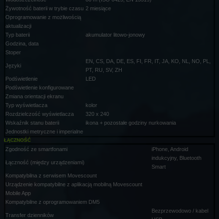
Żywotność baterii w trybie czasu
2 miesiące
Oprogramowanie z możliwością
aktualizacji
Typ baterii
akumulator litowo-jonowy
Godzina, data
Stoper
EN, CS, DA, DE, ES, FI, FR, IT, JA, KO, NL, NO, PL,
Języki
PT, RU, SV, ZH
Podświetlenie
LED
Podświetlenie konfigurowane
Zmiana orientacji ekranu
Typ wyświetlacza
kolor
Rozdzielczość wyświetlacza
320 x 240
Wskaźnik stanu baterii
ikona + pozostałe godziny nurkowania
Jednostki metryczne i imperialne
ŁĄCZNOŚĆ
Zgodność ze smartfonami
iPhone, Android
indukcyjny, Bluetooth
Łączność (między urządzeniami)
Smart
Kompatybilna z serwisem Movescount
Urządzenie kompatybilne z aplikacją mobilną Movescount
Mobile App
Kompatybilne z oprogramowaniem DM5
Bezprzewodowo / kabel
Transfer dzienników