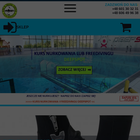
ZADZWOŃ DO NAS
:
+48 601 30 32 31
+48 606 49 96 38
SKLEP
SKLEP MENU
JESZCZE NIE NURKUJESZ? NAPISZ DO NAS I ZAPISZ SIĘ
!
>>>> KURS NURKOWANIA I FREEDIVINGU DEEPSPOT
<<