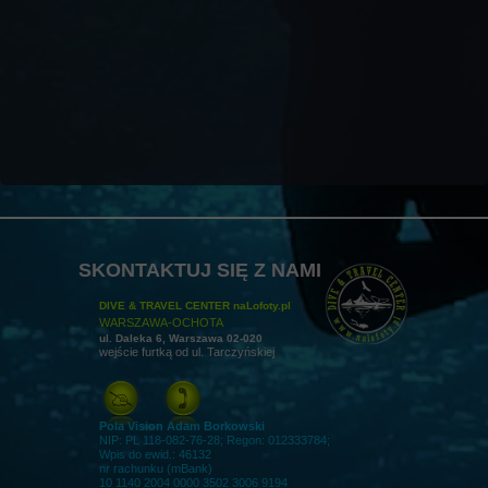
SKONTAKTUJ SIĘ Z NAMI
DIVE & TRAVEL CENTER naLofoty.pl
WARSZAWA-OCHOTA
ul. Daleka 6, Warszawa 02-020
wejście furtką od ul. Tarczyńskiej
Pola Vision Adam Borkowski
NIP: PL 118-082-76-28; Regon: 012333784;
Wpis do ewid.: 46132
nr rachunku (mBank)
10 1140 2004 0000 3502 3006 9194