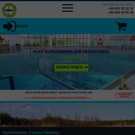
ZADZWOŃ DO NAS
:
+48 601 30 32 31
+48 606 49 96 38
SKLEP
JESZCZE NIE NURKUJESZ? NAPISZ DO NAS I ZAPISZ SIĘ
!
>>>> KURS NURKOWANIA I FREEDIVINGU DEEPSPOT
<<
Nurkowanie Czarna Hańcza