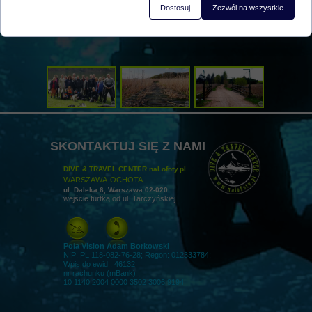
Dostosuj
Zezwól na wszystkie
SKONTAKTUJ SIĘ Z NAMI
DIVE & TRAVEL CENTER naLofoty.pl
WARSZAWA-OCHOTA
ul. Daleka 6, Warszawa 02-020
wejście furtką od ul. Tarczyńskiej
Pola Vision Adam Borkowski
NIP: PL 118-082-76-28; Regon: 012333784;
Wpis do ewid.: 46132
nr rachunku (mBank)
10 1140 2004 0000 3502 3006 9194