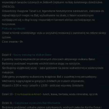
wspaniałych tarasów ryżowych w Jatiluwih (wpisane na listę światowego dziedzictwa
UNESCO).
Odwiedzimy świątynie Tanah Lot, legendarne hinduistyczne sanktuarium, zaliczane do
najważniejszych miejsc na Bali, wybudowane na skale, z falami oceanicznymi
rozbijającymi się o długi brzeg i wspaniałymi barwami słońca zachodzącego na
horyzoncie.
Podczas wycieczki:
Obiad w formie szwedzkiego stołu w przytulnej restauracji z panoramą na zielone tarasy
ryżowe.
Czas trwania - 9h
Dzień 9 -
Nocny trekking na Wulkan Batur
2 godziny nocnej wspinaczki po stromych zboczach aktywnego wulkanu Batur.
Będziemy podziwiać wspaniały wschód słońca stojąc na szczycie.
Spróbujemy wyjątkowej uczty – jajka gotowane na parze wulkanicznej w towarzystwie
makaków.
Odkryjemy przepiękny wulkaniczny krajobraz Bali z zupełniej innej perspektywy.
Weźmiemy kojącą kąpiel w gorących źródłach po trudach wspinaczki.
Wyjazd o 2:00 w nocy i powrót o 13:00 - podczas wyprawy śniadanie
Dzień 10 -
2 nurkowania w Amed -
lunch, kawa, herbata, woda mineralna, ręcznik
Dzień 11 -
Całodniowa wycieczka Bali Wschodnie
Bedziemy podziwiać unikalne piękno zabytkowych, wodnych pałaców Kertha Gosa i