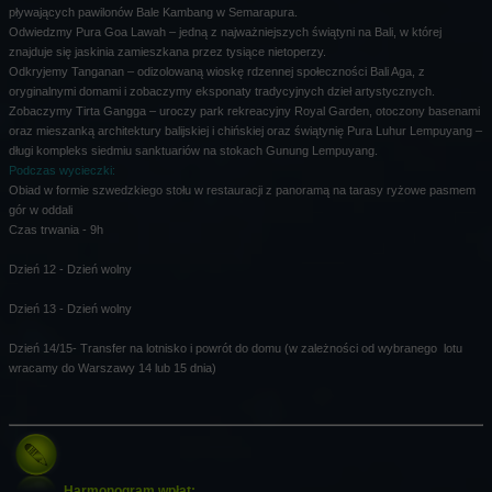
pływających pawilonów Bale Kambang w Semarapura.
Odwiedzmy Pura Goa Lawah – jedną z najważniejszych świątyni na Bali, w której
znajduje się jaskinia zamieszkana przez tysiące nietoperzy.
Odkryjemy Tanganan – odizolowaną wioskę rdzennej społeczności Bali Aga, z
oryginalnymi domami i zobaczymy eksponaty tradycyjnych dzieł artystycznych.
Zobaczymy Tirta Gangga – uroczy park rekreacyjny Royal Garden, otoczony basenami
oraz mieszanką architektury balijskiej i chińskiej oraz świątynię Pura Luhur Lempuyang –
długi kompleks siedmiu sanktuariów na stokach Gunung Lempuyang.
Podczas wycieczki:
Obiad w formie szwedzkiego stołu w restauracji z panoramą na tarasy ryżowe pasmem
gór w oddali
Czas trwania - 9h
Dzień 12 -
Dzień wolny
Dzień 13 -
Dzień wolny
Dzień 14/15-
Transfer na lotnisko i powrót do domu (w zależności od wybranego lotu
wracamy do Warszawy 14 lub 15 dnia)
Harmonogram wpłat: