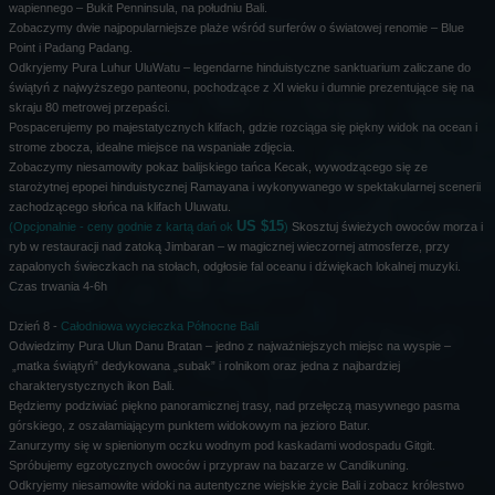
wapiennego – Bukit Penninsula, na południu Bali.
Zobaczymy dwie najpopularniejsze plaże wśród surferów o światowej renomie – Blue
Point i Padang Padang.
Odkryjemy Pura Luhur UluWatu – legendarne hinduistyczne sanktuarium zaliczane do
świątyń z najwyższego panteonu, pochodzące z XI wieku i dumnie prezentujące się na
skraju 80 metrowej przepaści.
Pospacerujemy po majestatycznych klifach, gdzie rozciąga się piękny widok na ocean i
strome zbocza, idealne miejsce na wspaniałe zdjęcia.
Zobaczymy niesamowity pokaz balijskiego tańca Kecak, wywodzącego się ze
starożytnej epopei hinduistycznej Ramayana i wykonywanego w spektakularnej scenerii
zachodzącego słońca na klifach Uluwatu.
US $15
(Opcjonalnie - ceny godnie z kartą dań ok
)
Skosztuj świeżych owoców morza i
ryb w restauracji nad zatoką Jimbaran – w magicznej wieczornej atmosferze, przy
zapalonych świeczkach na stołach, odgłosie fal oceanu i dźwiękach lokalnej muzyki.
Czas trwania 4-6h
Dzień 8 -
Całodniowa wycieczka Północne Bali
Odwiedzimy Pura Ulun Danu Bratan – jedno z najważniejszych miejsc na wyspie –
„matka świątyń” dedykowana „subak” i rolnikom oraz jedna z najbardziej
charakterystycznych ikon Bali.
Będziemy podziwiać piękno panoramicznej trasy, nad przełęczą masywnego pasma
górskiego, z oszałamiającym punktem widokowym na jezioro Batur.
Zanurzymy się w spienionym oczku wodnym pod kaskadami wodospadu Gitgit.
Spróbujemy egzotycznych owoców i przypraw na bazarze w Candikuning.
Odkryjemy niesamowite widoki na autentyczne wiejskie życie Bali i zobacz królestwo