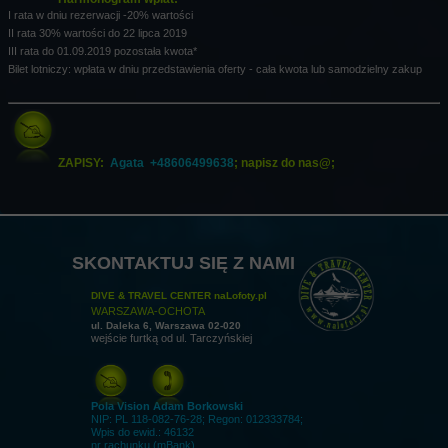
I rata w dniu rezerwacji -20% wartości
II rata 30% wartości do 22 lipca 2019
III rata do 01.09.2019 pozostała kwota*
Bilet lotniczy: wpłata w dniu przedstawienia oferty - cała kwota lub samodzielny zakup
ZAPISY:
Agata +48606499638
;
napisz do nas@;
SKONTAKTUJ SIĘ Z NAMI
DIVE & TRAVEL CENTER naLofoty.pl
WARSZAWA-OCHOTA
ul. Daleka 6, Warszawa 02-020
wejście furtką od ul. Tarczyńskiej
Pola Vision Adam Borkowski
NIP: PL 118-082-76-28; Regon: 012333784;
Wpis do ewid.: 46132
nr rachunku (mBank)