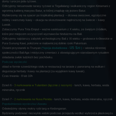
domy i urocze pola ryżowe.
Odkryjemy niesamowite tarasy ryżowe w Tegallalang i wulkaniczny region Kintamani z
ogromną kalderą masywu Batur, w której znajduję się jezioro Batur.
Wybierzemy się na spacer po tropikalnej plantacji – drzewa owocowe, egzotyczne
rośliny i warsztaty kawy – okazja na skosztowanie najdroższej na świecie – kawy
Luwak.
Zobaczymy Pura Tirta Empul – ważne sanktuarium z X wieku, ze świętym źródłem,
które jest miejscem oczyszczeń wyznawców hinduizmu na Bali.
Odkryjemy najstarszy zabytek archeologiczny Bali z XI wieku – grobowce królewskie w
Pura Gunung Kawi, położone w malowniczej dolinie rzeki Pakerisan.
US $
Ostatni przystanek to Trunyan
(*opcja dodatkowa -
20 )
– wioska rdzennej
społeczności Bali Aga i mistyczny cmentarz z obowiązującym starodawnym rytuałem
składania zwłok ludzkich bez pochówku.
Podczas wycieczki:
obiad w formie szwedzkiego stołu w restauracji na tarasie z panoramą na wulkan i
degustacja herbaty i kawy na plantacji (za wyjątkiem kawy luwak).
Czas trwania - 8 lub 10h
Dzień 6 -
3 nurkowania w Tulamben (łącznie z nocnym) -
lunch, kawa, herbata, woda
mineralna, ręcznik
Dzień 7 -
2 nurkowania na Nusa Penida
- lunch, kawa, herbata, woda mineralna, ręcznik
Popołudniwowa wycieczka Uluwatu
Odwiedzimy słynny mokry rybi targ w Kedonganan.
Będziemy podziwiać niezwykłe widoki podczas przejazdu wzdłuż wybrzeża płaskowyżu