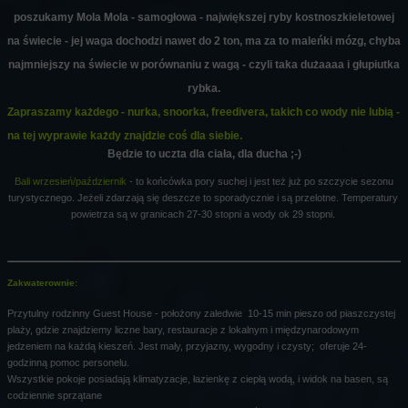
poszukamy Mola Mola - samogłowa - największej ryby kostnoszkieletowej
na świecie - jej waga dochodzi nawet do 2 ton, ma za to maleńki mózg, chyba
najmniejszy na świecie w porównaniu z wagą - czyli taka dużaaaa i głupiutka
rybka.
Zapraszamy każdego - nurka, snoorka, freedivera, takich co wody nie lubią -
na tej wyprawie każdy znajdzie coś dla siebie.
Będzie to uczta dla ciała, dla ducha ;-)
Bali wrzesień/październik
- to końcówka pory suchej i jest też już po szczycie sezonu
turystycznego. Jeżeli zdarzają się deszcze to sporadycznie i są przelotne. Temperatury
powietrza są w granicach 27-30 stopni a wody ok 29 stopni.
Zakwaterownie:
Przytulny rodzinny Guest House - położony zaledwie 10-15 min pieszo od piaszczystej
plaży, gdzie znajdziemy liczne bary, restauracje z lokalnym i międzynarodowym
jedzeniem na każdą kieszeń. Jest mały, przyjazny, wygodny i czysty; oferuje 24-
godzinną pomoc personelu.
Wszystkie pokoje posiadają klimatyzacje, łazienkę z ciepłą wodą, i widok na basen, są
codziennie sprzątane