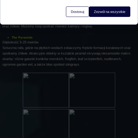
Amed Wall
Głębokość 5-30 metrów
Dostosuj
Zezwól na wszystkie
Lokalną łódką Junkung w kilka minut dotrzesz na miejsce. Pionowa ściana gęsto
porośnięta koralami, zamieszkała przez wiele gatunków bajecznie kolorowych rybek
oraz żółwie. Możemy tutaj spotkać również kalmary i mątwy.
The Pyramids
Głębokość 5-25 metrów
Sztuczna rafa, gdzie na płytkich wodach zobaczymy frędzle formacji koralowych oraz
spotkamy żółwie. Atrakcyjne obiekty w kształcie piramid skrywają niesamowite makro
skarby: różne gatunki koników morskich, frogfish, leaf scorpionfish, nudibranch,
ogromne garden eel, a także blue spotted stingrays.