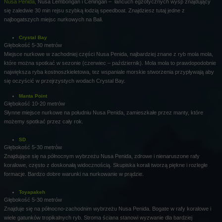
Nusa Penida,
Nusa Lembongan i Ceningan – łańcuch egzotycznych wysp znajdujący
się zaledwie 30 min rejsu szybką łodzią speedboat. Znajdziesz tutaj jedne z
najbogatszych miejsc nurkowych na Bali.
Crystal Bay
Głębokość 5-30 metrów
Miejsce nurkowe w zachodniej części Nusa Penida, najbardziej znane z ryb mola mola,
które można spotkać w sezonie (czerwiec – październik). Mola mola to prawdopodobnie
największa ryba kostnoszkieletowa, tez wspaniale morskie stworzenia przypływają aby
się oczyścić w przejrzystych wodach Crystal Bay.
Manta Point
Głębokość 10-20 metrów
Słynne miejsce nurkowe na południu Nusa Penida, zamieszkałe przez manty, które
możemy spotkać przez cały rok.
SD
Głębokość 5-30 metrów
Znajdujące się na północnym wybrzeżu Nusa Penida, zdrowe i nienaruszone rafy
koralowe, często z doskonałą widocznością. Skupiska korali tworzą piękne i rozległe
formacje. Bardzo dobre warunki na nurkowanie w prądzie.
Toyapakeh
Głębokość 5-30 metrów
Znajduje się na północno-zachodnim wybrzeżu Nusa Penida. Bogate w rafy koralowe i
wiele gatunków tropikalnych ryb. Stroma ściana stanowi wyzwanie dla bardziej