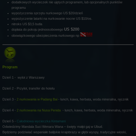
dodatkowych wycieczek nie ujętych programem, lub opcjonalnych punktów
programu
wypożyczenia sprzętu nurkowego US $20/dzień
wypożyczenie latarki na nurkowanie nocne US $10/os.
nitroks US $3,5 butla
US $200
dopłata do pokoju jednoosobowego
obowiązkowego ubezpieczenia nurkowego np
Program
Dzień 1 - wylot z Warszawy
Dzień 2 -
Przylot, transfer do hotelu
Dzień 3 -
2 nurkowania w Padang Bai
- lunch, kawa, herbata, woda mineralna, ręcznik
Dzień 4 -
2 nurkowania na Nusa Penida
- lunch, kawa, herbata, woda mineralna, ręcznik
Dzień 5 -
Całodniowa wycieczka Kintamani
Odwiedzimy Mandala Suci Wenara Wana – święty małpi gaj w Ubud.
Będziemy podziwiać wspaniałe balijskie krajobrazy w głębi wyspy, tradycyjne wioski,