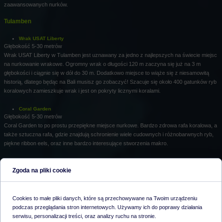
zaawansowanych nurków.
Tulamben
Wrak USAT Liberty
Głębokość 5-30 metrów
Wrak USAT Liberty w Tulamben jest uznawany za jedno z najlepszych na świecie miejsc
na nurkowanie wrakowe. Ogromny wrak o długości 120 m zaczyna się już na 3 m
głębokości i ciągnie się w dół do 30 m. Dodatkowo miejsce to wiąże się z niesamowitą
historią, dlatego będąc na Bali musisz go zobaczyć! Szacuje się około 400 gatunków ryb
koralowych zamieszkuje wrak i jest on pokryty licznymi koralami.
Coral Garden
Głębokość 5-30 metrów
Coral Garden to po prostu przepiękne miejsce nurkowe. Bardzo zdrowa rafa koralowa, a
także sztuczna rafa, gdzie znajdują schronienie wiele cudownych i różnobarwnych ryb,
piękne ribbon eels, oraz inne bardzo interesujące stworzenia makro.
The Drop Off
Głębokość 5-30 metrów
Zgoda na pliki cookie
The Drop Off to pionowo opadająca ściana gęsto pokryta pięknymi koralowcami.
Spotkamy tutaj trevally, angelfish, bumphead parrotfish, triggerfish, ryby raf koralowych i
okazjonalnie barakudy.
Cookies to małe pliki danych, które są przechowywane na Twoim urządzeniu
podczas przeglądania stron internetowych. Używamy ich do poprawy działania
Amed
serwisu, personalizacji treści, oraz analizy ruchu na stronie.