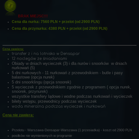
BRAK MIEJSC!!!
Cena dla nurka: 7560 PLN + przelot (od 2900 PLN)
Cena dla przynurka: 4380 PLN + przelot (od 2900 PLN)
Cena zawiera:
transfer z i na lotnisko w Densapar
12 noclegów ze śniadaniami
Obiady w dniach wycieczek (3) i dla nurów i snoorków w dniach
nurkowań (5)
5 dni nurkowych - 11 nurkowań z przewodnikiem - butle i pasy
balastowe (opcja nurek)
5 dni snoorklingu (opcja snoorek)
5 wycieczek z przewodnikiem zgodnie z programem ( opcja nurek,
snoorek, przynurek)
wszystkie transfery lądowe i wodne podczas nurkowań i wycieczek
bilety wstępu, przewodnicy podczas wycieczek
woda mineralna podczas wycieczek i nurkowań
Cena nie zawiera:
Przelotu - Warszawa-Densapar-Warszawa (1 przesiadka) - koszt od 2900 PLN
posiłków nie wymienionych w programie