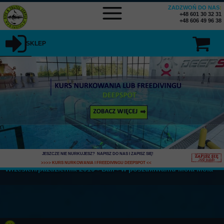
ZADZWOŃ DO NAS
:
+48 601 30 32 31
+48 606 49 96 38
SKLEP
JESZCZE NIE NURKUJESZ? NAPISZ DO NAS I ZAPISZ SIĘ
!
>>>> KURS NURKOWANIA I FREEDIVINGU DEEPSPOT
<<
Wrzesień/październik 2019 - Bali - w poszukiwaniu Mola Mola