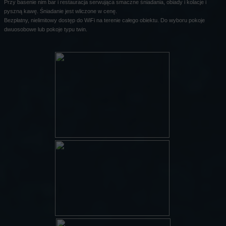
Przy basenie nim bar i restauracja serwująca smaczne śniadania, obiady i kolacje i
pyszną kawę. Śniadanie jest wliczone w cenę.
Bezpłatny, nielimitowy dostęp do WiFi na terenie całego obiektu. Do wyboru pokoje
dwuosobowe lub pokoje typu twin.